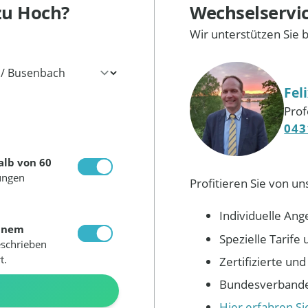
zu Hoch?
Wechselservi
Wir unterstützen Sie 
Fel
Prof
043
alb von 60
ungen
Profitieren Sie von un
Individuelle Ang
inem
Spezielle Tarif
eschrieben
t.
Zertifizierte un
Bundesverbandes
N
Hier erfahren S