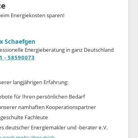
ce
beim Energiekosten sparen!
ix Schaefgen
essionelle Energieberatung in ganz Deutschland
1 - 58590073
serer langjährigen Erfahrung:
ebote für Ihren persönlichen Bedarf
e unserer namhaften Kooperationspartner
d geschulte Fachleute
 deutscher Energiemakler und -berater e.V.
ie noch mehr über mich