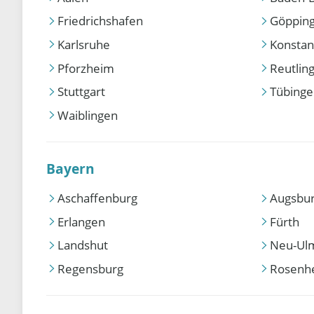
Friedrichshafen
Göppin
Karlsruhe
Konstan
Pforzheim
Reutlin
Stuttgart
Tübing
Waiblingen
Bayern
Aschaffenburg
Augsbu
Erlangen
Fürth
Landshut
Neu-Ul
Regensburg
Rosenh