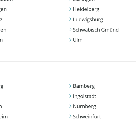
gen
Heidelberg
z
Ludwigsburg
gen
Schwäbisch Gmünd
en
Ulm
rg
Bamberg
Ingolstadt
m
Nürnberg
eim
Schweinfurt