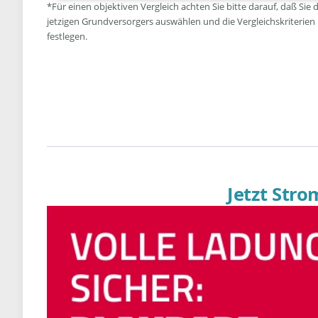
*Für einen objektiven Vergleich achten Sie bitte darauf, daß Sie 
jetzigen Grundversorgers auswählen und die Vergleichskriterien
festlegen.
Jetzt Str