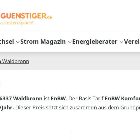
chsel
Strom Magazin
Energieberater
Vere
n
Waldbronn
n
6337 Waldbronn
ist
EnBW
. Der Basis Tarif
EnBW Komfo
Jahr.
Dieser Preis setzt sich zusammen aus dem Grundp