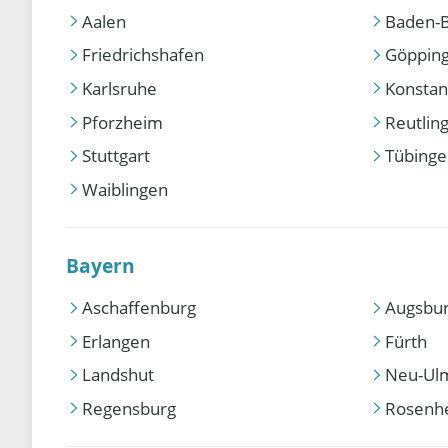
Aalen
Baden-
Friedrichshafen
Göppin
Karlsruhe
Konstan
Pforzheim
Reutlin
Stuttgart
Tübing
Waiblingen
Bayern
Aschaffenburg
Augsbu
Erlangen
Fürth
Landshut
Neu-Ul
Regensburg
Rosenh