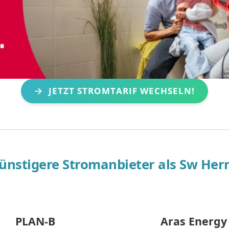
JETZT STROMTARIF WECHSELN!
ünstigere Stromanbieter als
Sw Her
PLAN-B
Aras Energy