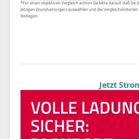
*Für einen objektiven Vergleich achten Sie bitte darauf, daß Sie 
jetzigen Grundversorgers auswählen und die Vergleichskriterien
festlegen.
Jetzt Str