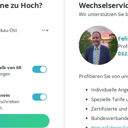
rne
zu Hoch?
Wechselservi
Wir unterstützen Sie 
Fel
Prof
043
alb von 60
ungen
Profitieren Sie von un
Individuelle Ang
inem
Spezielle Tarif
eschrieben
t.
Zertifizierte un
Bundesverbandes
N
Hier erfahren S