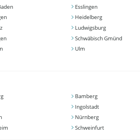
Baden
Esslingen
gen
Heidelberg
z
Ludwigsburg
gen
Schwäbisch Gmünd
en
Ulm
rg
Bamberg
Ingolstadt
m
Nürnberg
eim
Schweinfurt