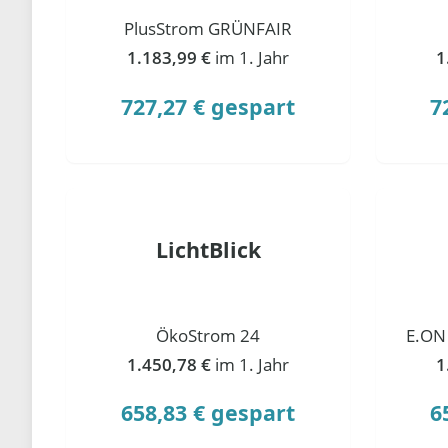
PlusStrom GRÜNFAIR
1.183,99 €
im 1. Jahr
1
727,27 € gespart
7
LichtBlick
ÖkoStrom 24
E.ON
1.450,78 €
im 1. Jahr
1
658,83 € gespart
6