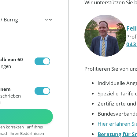
Wir unterstützen Sie 
Fel
Prof
043
alb von 60
ungen
Profitieren Sie von un
Individuelle Ang
inem
Spezielle Tarif
eschrieben
t.
Zertifizierte un
Bundesverbandes
N
Hier erfahren S
den korrekten Tarif Ihres
Beratung für S
 nach Ihren Bedürfnissen