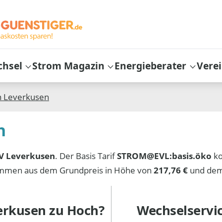
chsel
Strom Magazin
Energieberater
Vere
n
Leverkusen
n
V Leverkusen
. Der Basis Tarif
STROM@EVL:basis.öko
ko
sammen aus dem Grundpreis in Höhe von
217,76 €
und dem
erkusen
zu Hoch?
Wechselservi