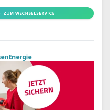
ZUM WECHSELSERVICE
senEnergie