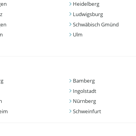
gen
Heidelberg
z
Ludwigsburg
gen
Schwäbisch Gmünd
en
Ulm
rg
Bamberg
Ingolstadt
m
Nürnberg
eim
Schweinfurt