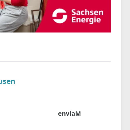
usen
enviaM