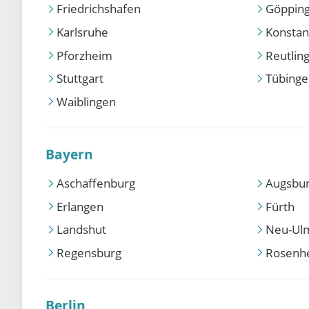
Friedrichshafen
Göppin
Karlsruhe
Konstan
Pforzheim
Reutlin
Stuttgart
Tübing
Waiblingen
Bayern
Aschaffenburg
Augsbu
Erlangen
Fürth
Landshut
Neu-Ul
Regensburg
Rosenh
Berlin