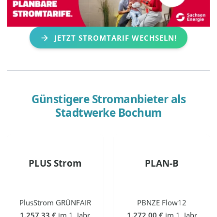
JETZT STROMTARIF WECHSELN!
Günstigere Stromanbieter als
Stadtwerke Bochum
PLUS Strom
PLAN-B
PlusStrom GRÜNFAIR
PBNZE Flow12
1.257,33 €
im 1. Jahr
1.272,00 €
im 1. Jahr