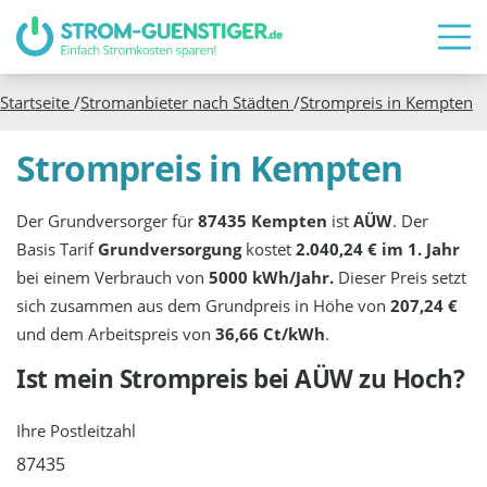
Startseite
/
Stromanbieter nach Städten
/
Strompreis in
Kempten
Strompreis in Kempten
Der Grundversorger für
87435 Kempten
ist
AÜW
. Der
Basis Tarif
Grundversorgung
kostet
2.040,24 € im 1. Jahr
bei einem Verbrauch von
5000 kWh/Jahr.
Dieser Preis setzt
sich zusammen aus dem Grundpreis in Höhe von
207,24 €
und dem Arbeitspreis von
36,66 Ct/kWh
.
Ist mein Strompreis bei
AÜW
zu Hoch?
Ihre Postleitzahl