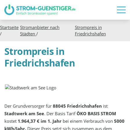
Startseite
Stromanbieter nach
Strompreis in
/
Städten
/
Friedrichshafen
Strompreis in
Friedrichshafen
Der Grundversorger für
88045 Friedrichshafen
ist
Stadtwerk am See
. Der Basis Tarif
ÖKO BASIS STROM
kostet
1.964,37 € im 1. Jahr
bei einem Verbrauch von
5000
kWh/Jahr.
Dieser Preis setzt sich zusammen aus dem