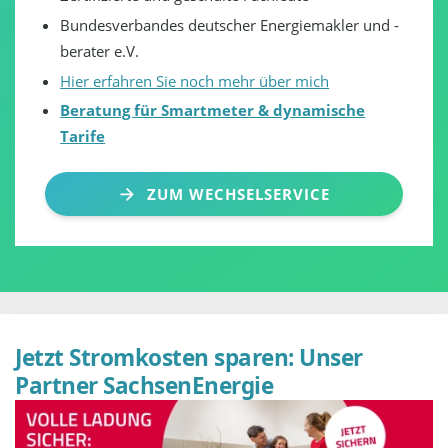
Bundesverbandes deutscher Energiemakler und -
berater e.V.
Hier erfahren Sie noch mehr über mich
Beratung für Smartmeter & dynamische
Tarife
ZUM WECHSELSERVICE
Jetzt Stromkosten sparen: Unser
Partner SachsenEnergie