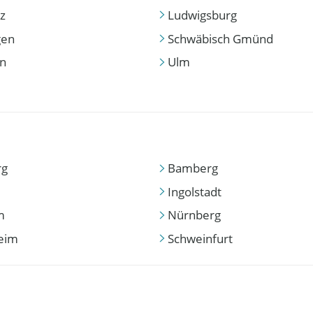
z
Ludwigsburg
gen
Schwäbisch Gmünd
en
Ulm
rg
Bamberg
Ingolstadt
m
Nürnberg
eim
Schweinfurt