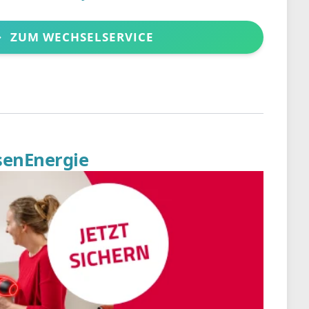
ZUM WECHSELSERVICE
senEnergie