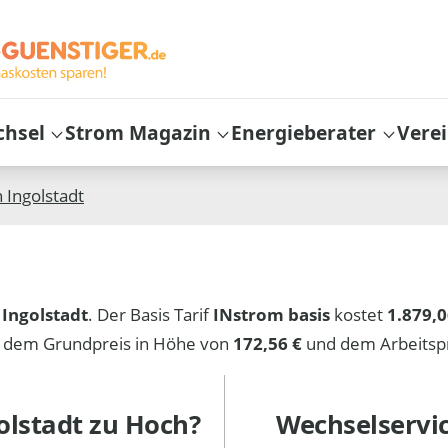
chsel
Strom Magazin
Energieberater
Vere
n
Ingolstadt
 Ingolstadt
. Der Basis Tarif
INstrom basis
kostet
1.879,0
s dem Grundpreis in Höhe von
172,56 €
und dem Arbeitsp
olstadt
zu Hoch?
Wechselservi