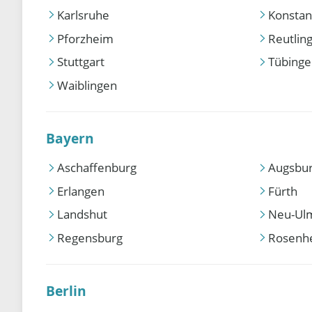
Karlsruhe
Konstan
Pforzheim
Reutlin
Stuttgart
Tübing
Waiblingen
Bayern
Aschaffenburg
Augsbu
Erlangen
Fürth
Landshut
Neu-Ul
Regensburg
Rosenh
Berlin