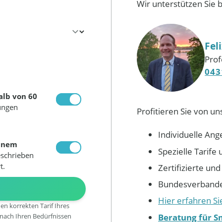
Wir unterstützen Sie 
Fel
Prof
043
alb von 60
ungen
Profitieren Sie von un
Individuelle Ang
inem
Spezielle Tarif
eschrieben
t.
Zertifizierte un
Bundesverbandes
N
Hier erfahren S
den korrekten Tarif Ihres
Beratung für S
 nach Ihren Bedürfnissen