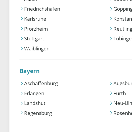
Friedrichshafen
Göppin
Karlsruhe
Konstan
Pforzheim
Reutlin
Stuttgart
Tübing
Waiblingen
Bayern
Aschaffenburg
Augsbu
Erlangen
Fürth
Landshut
Neu-Ul
Regensburg
Rosenh