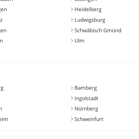
gen
Heidelberg
z
Ludwigsburg
gen
Schwäbisch Gmünd
en
Ulm
rg
Bamberg
Ingolstadt
m
Nürnberg
eim
Schweinfurt