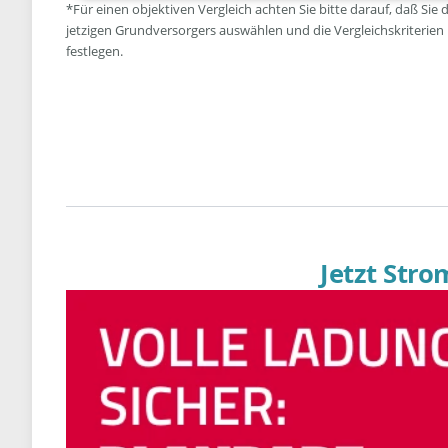
*Für einen objektiven Vergleich achten Sie bitte darauf, daß Sie 
jetzigen Grundversorgers auswählen und die Vergleichskriterien
festlegen.
Jetzt Str