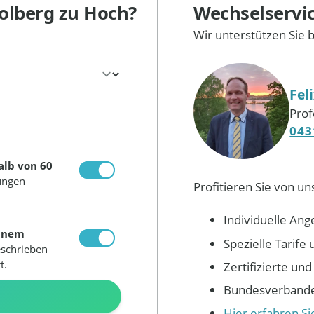
olberg
zu Hoch?
Wechselservi
Wir unterstützen Sie 
Fel
Prof
043
alb von 60
ungen
Profitieren Sie von un
Individuelle Ang
inem
Spezielle Tarif
eschrieben
t.
Zertifizierte un
Bundesverbandes
N
Hier erfahren S