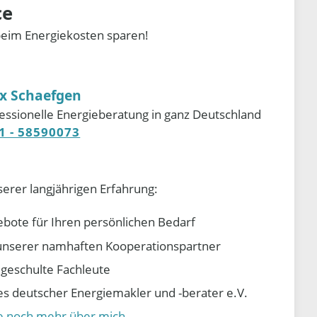
ce
beim Energiekosten sparen!
ix Schaefgen
essionelle Energieberatung in ganz Deutschland
1 - 58590073
serer langjährigen Erfahrung:
ebote für Ihren persönlichen Bedarf
e unserer namhaften Kooperationspartner
d geschulte Fachleute
 deutscher Energiemakler und -berater e.V.
ie noch mehr über mich