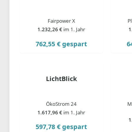
Fairpower X
P
1.232,26 €
im 1. Jahr
1
762,55 € gespart
6
LichtBlick
ÖkoStrom 24
M
1.617,96 €
im 1. Jahr
1
597,78 € gespart