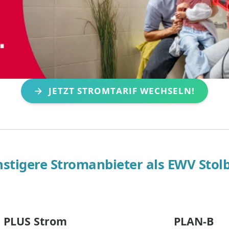
JETZT STROMTARIF WECHSELN!
stigere Stromanbieter als
EWV Stol
PLUS Strom
PLAN-B