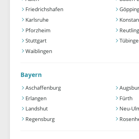
Friedrichshafen
Göppin
Karlsruhe
Konstan
Pforzheim
Reutlin
Stuttgart
Tübing
Waiblingen
Bayern
Aschaffenburg
Augsbu
Erlangen
Fürth
Landshut
Neu-Ul
Regensburg
Rosenh