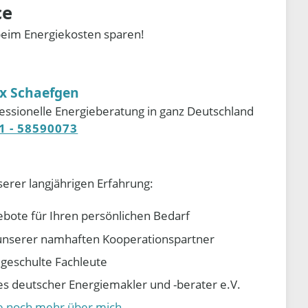
ce
beim Energiekosten sparen!
ix Schaefgen
essionelle Energieberatung in ganz Deutschland
1 - 58590073
serer langjährigen Erfahrung:
ebote für Ihren persönlichen Bedarf
e unserer namhaften Kooperationspartner
d geschulte Fachleute
 deutscher Energiemakler und -berater e.V.
ie noch mehr über mich