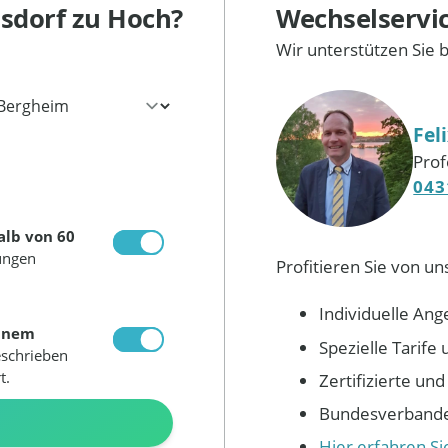
isdorf
zu Hoch?
Wechselservi
Wir unterstützen Sie 
Fel
Prof
043
alb von 60
ungen
Profitieren Sie von un
Individuelle Ang
inem
Spezielle Tarif
eschrieben
t.
Zertifizierte un
Bundesverbandes
N
Hier erfahren S