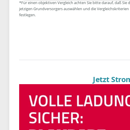
*Für einen objektiven Vergleich achten Sie bitte darauf, daß Sie 
jetzigen Grundversorgers auswählen und die Vergleichskriterien
festlegen.
Jetzt Str