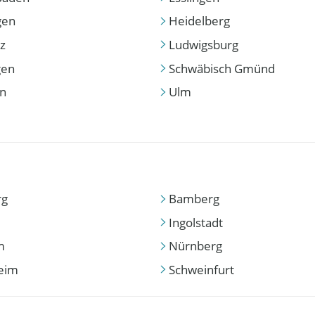
gen
Heidelberg
z
Ludwigsburg
gen
Schwäbisch Gmünd
en
Ulm
rg
Bamberg
Ingolstadt
m
Nürnberg
eim
Schweinfurt