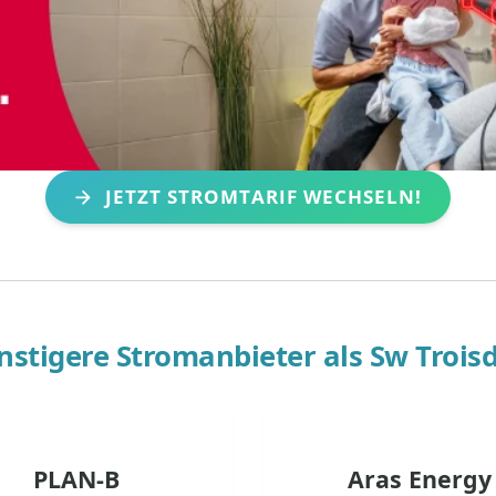
JETZT STROMTARIF WECHSELN!
nstigere Stromanbieter als
Sw Trois
PLAN-B
Aras Energy