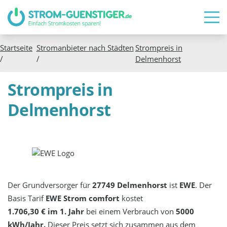
Startseite
Stromanbieter nach Städten
Strompreis in
/
/
Delmenhorst
Strompreis in
Delmenhorst
Der Grundversorger für
27749 Delmenhorst
ist
EWE
. Der
Basis Tarif
EWE Strom comfort
kostet
1.706,30 € im 1. Jahr
bei einem Verbrauch von
5000
kWh/Jahr.
Dieser Preis setzt sich zusammen aus dem