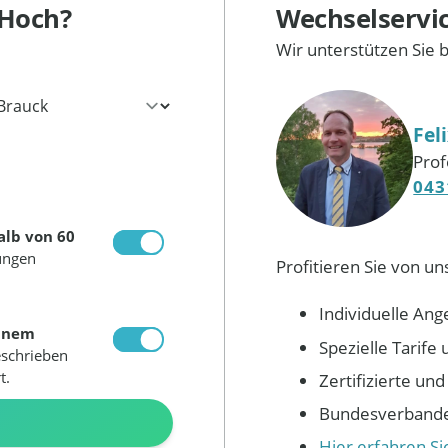
 Hoch?
Wechselservi
Wir unterstützen Sie 
Fel
Prof
043
alb von 60
ungen
Profitieren Sie von un
Individuelle Ang
inem
Spezielle Tarif
eschrieben
t.
Zertifizierte un
Bundesverbandes
N
Hier erfahren S