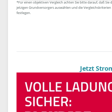
*Für einen objektiven Vergleich achten Sie bitte darauf, daß Sie 
jetzigen Grundversorgers auswählen und die Vergleichskriterien
festlegen.
Jetzt Str