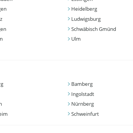
gen
Heidelberg
z
Ludwigsburg
gen
Schwäbisch Gmünd
en
Ulm
rg
Bamberg
Ingolstadt
m
Nürnberg
eim
Schweinfurt