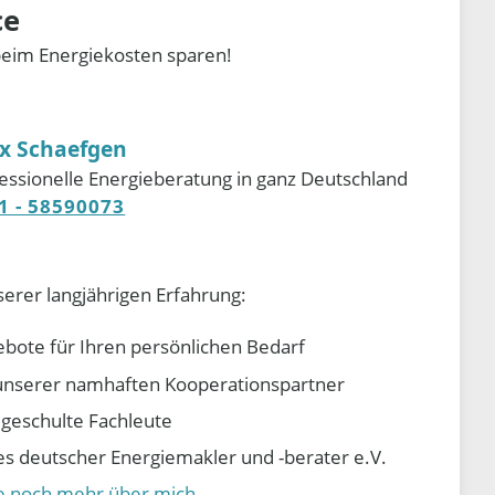
ce
beim Energiekosten sparen!
ix Schaefgen
essionelle Energieberatung in ganz Deutschland
1 - 58590073
serer langjährigen Erfahrung:
ebote für Ihren persönlichen Bedarf
e unserer namhaften Kooperationspartner
d geschulte Fachleute
 deutscher Energiemakler und -berater e.V.
ie noch mehr über mich