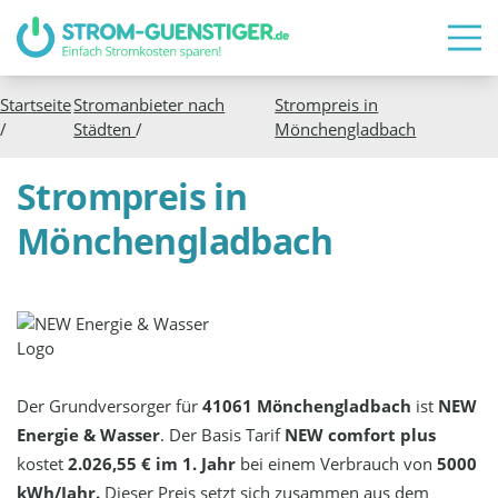
Startseite
Stromanbieter nach
Strompreis in
/
Städten
/
Mönchengladbach
Strompreis in
Mönchengladbach
Der Grundversorger für
41061 Mönchengladbach
ist
NEW
Energie & Wasser
. Der Basis Tarif
NEW comfort plus
kostet
2.026,55 € im 1. Jahr
bei einem Verbrauch von
5000
kWh/Jahr.
Dieser Preis setzt sich zusammen aus dem