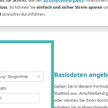
itt für Schritt
, wie der
Strompreisvergleich
funktioniert
luss
. So können Sie
einfach und sicher Strom sparen
un
l
stressfrei durchführen.
Basisdaten angeb
Geben Sie in diesem Formular
Stadtteil aus. Anschließend 
oder nennen Sie Ihren durch
erhalten Sie maßgeschneide