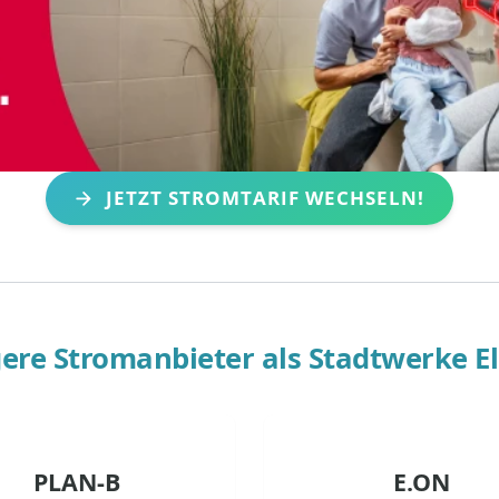
JETZT STROMTARIF WECHSELN!
ere Stromanbieter als
Stadtwerke E
PLAN-B
E.ON