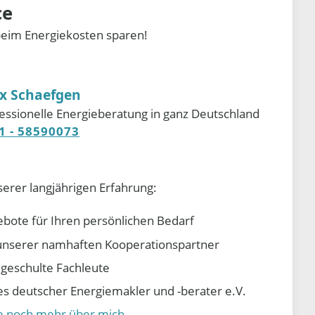
ce
beim Energiekosten sparen!
ix Schaefgen
essionelle Energieberatung in ganz Deutschland
1 - 58590073
serer langjährigen Erfahrung:
ebote für Ihren persönlichen Bedarf
e unserer namhaften Kooperationspartner
d geschulte Fachleute
 deutscher Energiemakler und -berater e.V.
ie noch mehr über mich