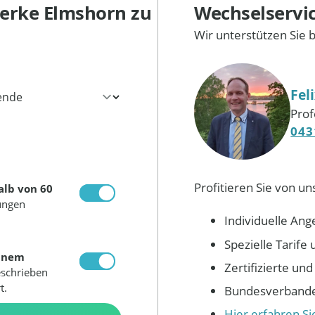
erke Elmshorn
zu
Wechselservi
Wir unterstützen Sie 
Fel
Prof
043
Profitieren Sie von un
alb von 60
ungen
Individuelle Ang
Spezielle Tarif
inem
Zertifizierte un
eschrieben
t.
Bundesverbandes
Hier erfahren S