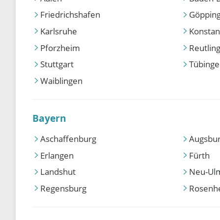
Friedrichshafen
Göppin
Karlsruhe
Konstan
Pforzheim
Reutlin
Stuttgart
Tübing
Waiblingen
Bayern
Aschaffenburg
Augsbu
Erlangen
Fürth
Landshut
Neu-Ul
Regensburg
Rosenh