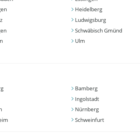
gen
Heidelberg
z
Ludwigsburg
gen
Schwäbisch Gmünd
en
Ulm
rg
Bamberg
Ingolstadt
m
Nürnberg
eim
Schweinfurt