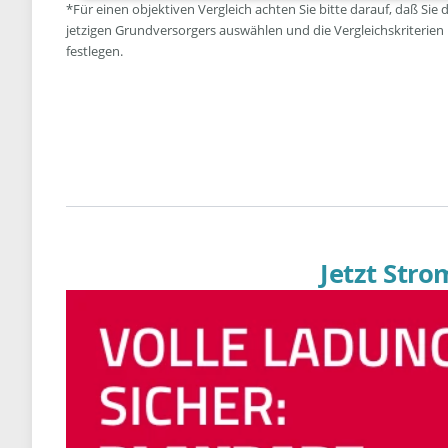
*Für einen objektiven Vergleich achten Sie bitte darauf, daß Sie 
jetzigen Grundversorgers auswählen und die Vergleichskriterien
festlegen.
Jetzt Str