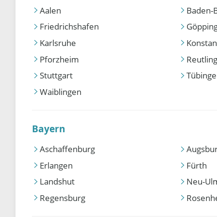
Aalen
Baden-
Friedrichshafen
Göppin
Karlsruhe
Konstan
Pforzheim
Reutlin
Stuttgart
Tübing
Waiblingen
Bayern
Aschaffenburg
Augsbu
Erlangen
Fürth
Landshut
Neu-Ul
Regensburg
Rosenh