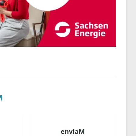
M
enviaM