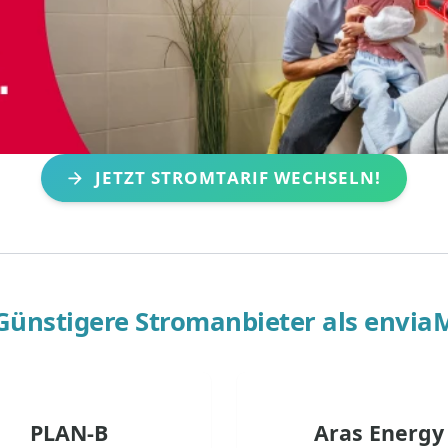
JETZT STROMTARIF WECHSELN!
Günstigere Stromanbieter als
envia
PLAN-B
Aras Energy