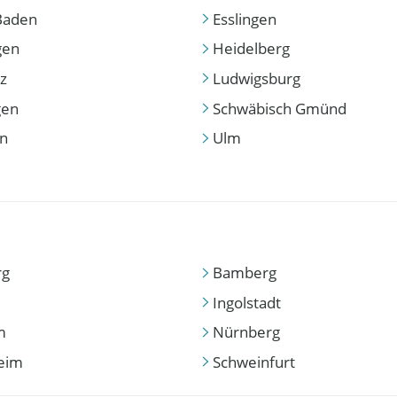
Baden
Esslingen
gen
Heidelberg
z
Ludwigsburg
gen
Schwäbisch Gmünd
en
Ulm
rg
Bamberg
Ingolstadt
m
Nürnberg
eim
Schweinfurt