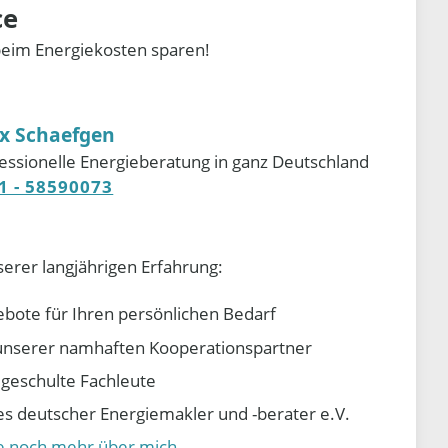
ce
beim Energiekosten sparen!
ix Schaefgen
essionelle Energieberatung in ganz Deutschland
1 - 58590073
serer langjährigen Erfahrung:
ebote für Ihren persönlichen Bedarf
e unserer namhaften Kooperationspartner
d geschulte Fachleute
 deutscher Energiemakler und -berater e.V.
ie noch mehr über mich