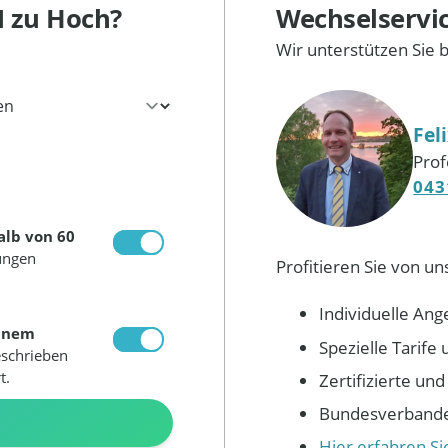
M
zu Hoch?
Wechselservi
Wir unterstützen Sie 
Fel
Prof
043
alb von 60
ungen
Profitieren Sie von un
Individuelle Ang
inem
Spezielle Tarif
eschrieben
t.
Zertifizierte un
Bundesverbandes
N
Hier erfahren S