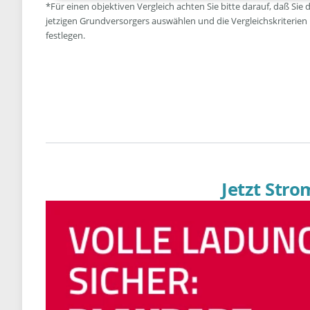
*Für einen objektiven Vergleich achten Sie bitte darauf, daß Sie 
jetzigen Grundversorgers auswählen und die Vergleichskriterien
festlegen.
Jetzt Str