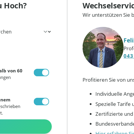
u Hoch?
Wechselservi
Wir unterstützen Sie 
Fel
Prof
043
alb von 60
ungen
Profitieren Sie von un
Individuelle Ang
inem
Spezielle Tarif
eschrieben
t.
Zertifizierte un
Bundesverbandes
N
Hier erfahren S