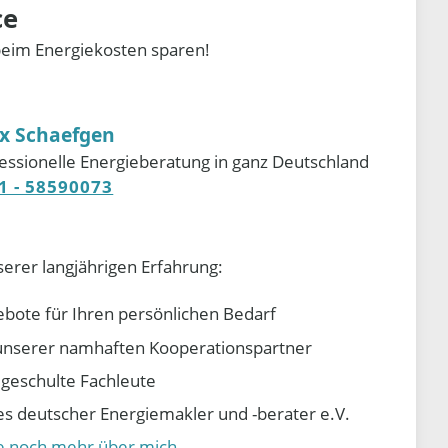
ce
beim Energiekosten sparen!
ix Schaefgen
essionelle Energieberatung in ganz Deutschland
1 - 58590073
serer langjährigen Erfahrung:
ebote für Ihren persönlichen Bedarf
e unserer namhaften Kooperationspartner
d geschulte Fachleute
 deutscher Energiemakler und -berater e.V.
ie noch mehr über mich