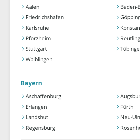
Aalen
Baden-
Friedrichshafen
Göppin
Karlsruhe
Konstan
Pforzheim
Reutlin
Stuttgart
Tübing
Waiblingen
Bayern
Aschaffenburg
Augsbu
Erlangen
Fürth
Landshut
Neu-Ul
Regensburg
Rosenh