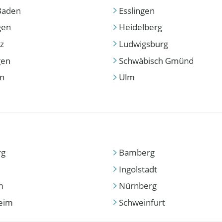
Baden
Esslingen
gen
Heidelberg
z
Ludwigsburg
gen
Schwäbisch Gmünd
en
Ulm
rg
Bamberg
Ingolstadt
m
Nürnberg
eim
Schweinfurt