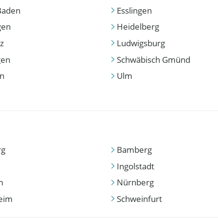
Baden
Esslingen
gen
Heidelberg
z
Ludwigsburg
gen
Schwäbisch Gmünd
en
Ulm
rg
Bamberg
Ingolstadt
m
Nürnberg
eim
Schweinfurt