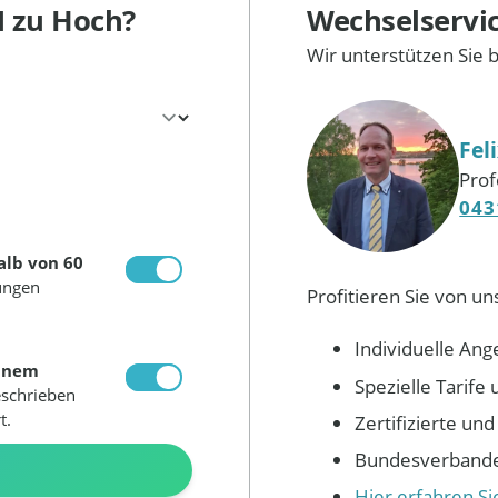
M
zu Hoch?
Wechselservi
Wir unterstützen Sie 
Fel
Prof
043
alb von 60
ungen
Profitieren Sie von un
Individuelle Ang
inem
Spezielle Tarif
eschrieben
t.
Zertifizierte un
Bundesverbandes
N
Hier erfahren S