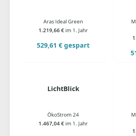
Aras Ideal Green
M
1.219,66 €
im 1. Jahr
1
529,61 € gespart
5
LichtBlick
ÖkoStrom 24
M
1.467,04 €
im 1. Jahr
1