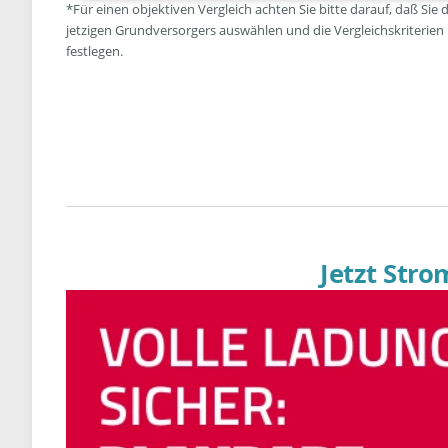
*Für einen objektiven Vergleich achten Sie bitte darauf, daß Sie 
jetzigen Grundversorgers auswählen und die Vergleichskriterien
festlegen.
Jetzt Str