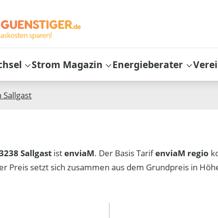
chsel
Strom Magazin
Energieberater
Vere
n
Sallgast
3238 Sallgast
ist
enviaM
. Der Basis Tarif
enviaM regio
k
er Preis setzt sich zusammen aus dem Grundpreis in Hö