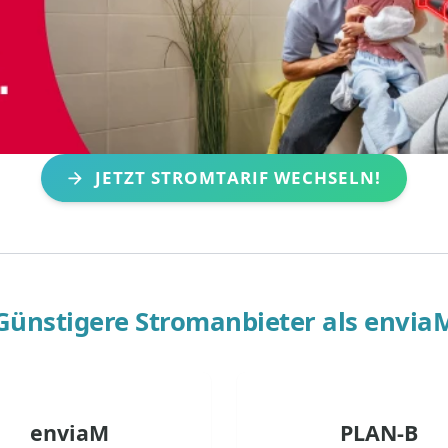
JETZT STROMTARIF WECHSELN!
Günstigere Stromanbieter als
envia
enviaM
PLAN-B