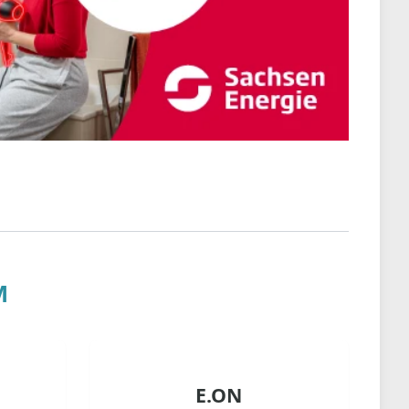
M
E.ON