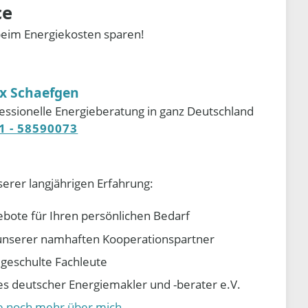
ce
beim Energiekosten sparen!
ix Schaefgen
essionelle Energieberatung in ganz Deutschland
1 - 58590073
serer langjährigen Erfahrung:
ebote für Ihren persönlichen Bedarf
e unserer namhaften Kooperationspartner
d geschulte Fachleute
 deutscher Energiemakler und -berater e.V.
ie noch mehr über mich