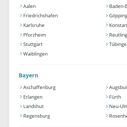
Aalen
Baden-
Friedrichshafen
Göppin
Karlsruhe
Konstan
Pforzheim
Reutlin
Stuttgart
Tübing
Waiblingen
Bayern
Aschaffenburg
Augsbu
Erlangen
Fürth
Landshut
Neu-Ul
Regensburg
Rosenh