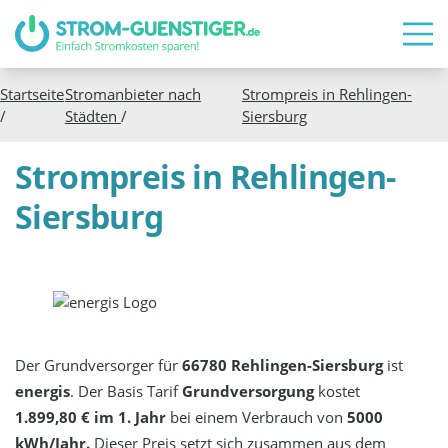
Startseite
Stromanbieter nach
Strompreis in
Rehlingen-
/
Städten
/
Siersburg
Strompreis in Rehlingen-
Siersburg
Der Grundversorger für
66780 Rehlingen-Siersburg
ist
energis
. Der Basis Tarif
Grundversorgung
kostet
1.899,80 € im 1. Jahr
bei einem Verbrauch von
5000
kWh/Jahr.
Dieser Preis setzt sich zusammen aus dem