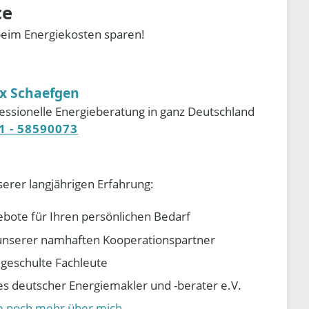
ce
beim Energiekosten sparen!
ix Schaefgen
essionelle Energieberatung in ganz Deutschland
1 - 58590073
serer langjährigen Erfahrung:
ebote für Ihren persönlichen Bedarf
e unserer namhaften Kooperationspartner
d geschulte Fachleute
 deutscher Energiemakler und -berater e.V.
ie noch mehr über mich