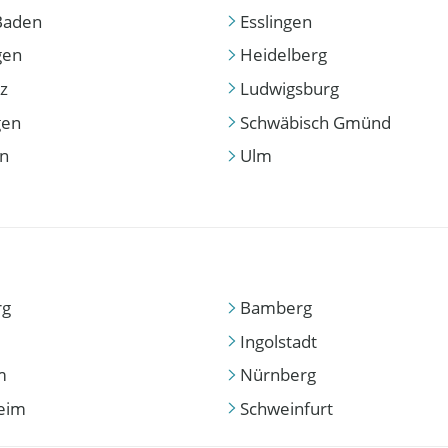
Baden
Esslingen
gen
Heidelberg
z
Ludwigsburg
gen
Schwäbisch Gmünd
en
Ulm
rg
Bamberg
Ingolstadt
m
Nürnberg
eim
Schweinfurt