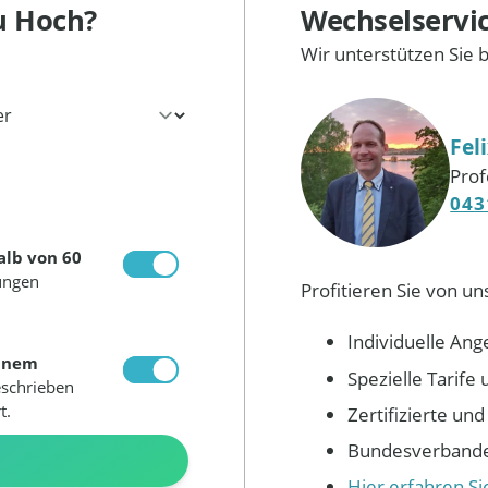
u Hoch?
Wechselservi
Wir unterstützen Sie 
Fel
Prof
043
alb von 60
ungen
Profitieren Sie von un
Individuelle Ang
inem
Spezielle Tarif
eschrieben
t.
Zertifizierte un
Bundesverbandes
N
Hier erfahren S