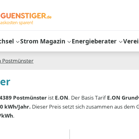
chsel
Strom Magazin
Energieberater
Vere
n
Postmünster
ter
4389 Postmünster
ist
E.ON
. Der Basis Tarif
E.ON Grund
0 kWh/Jahr.
Dieser Preis setzt sich zusammen aus dem 
t/kWh
.