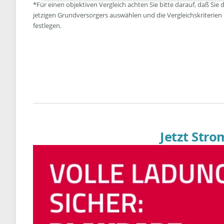
*Für einen objektiven Vergleich achten Sie bitte darauf, daß Sie 
jetzigen Grundversorgers auswählen und die Vergleichskriterien
festlegen.
Jetzt Str