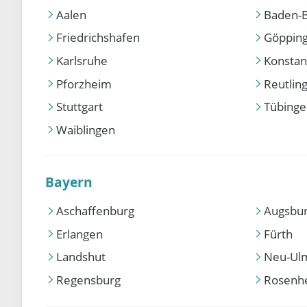
Aalen
Baden-
Friedrichshafen
Göppin
Karlsruhe
Konstan
Pforzheim
Reutlin
Stuttgart
Tübing
Waiblingen
Bayern
Aschaffenburg
Augsbu
Erlangen
Fürth
Landshut
Neu-Ul
Regensburg
Rosenh