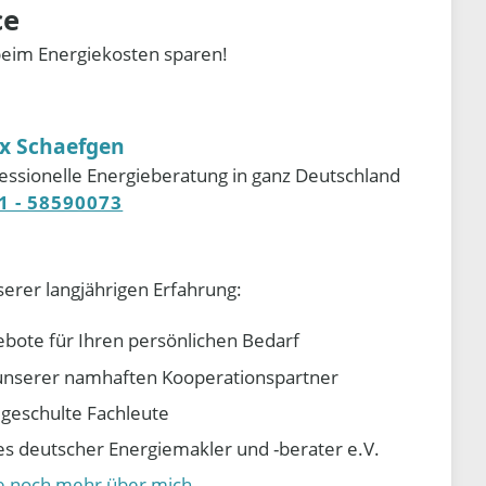
ce
beim Energiekosten sparen!
ix Schaefgen
essionelle Energieberatung in ganz Deutschland
1 - 58590073
serer langjährigen Erfahrung:
ebote für Ihren persönlichen Bedarf
e unserer namhaften Kooperationspartner
d geschulte Fachleute
 deutscher Energiemakler und -berater e.V.
ie noch mehr über mich