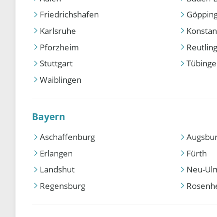
Friedrichshafen
Göppin
Karlsruhe
Konstan
Pforzheim
Reutlin
Stuttgart
Tübing
Waiblingen
Bayern
Aschaffenburg
Augsbu
Erlangen
Fürth
Landshut
Neu-Ul
Regensburg
Rosenh