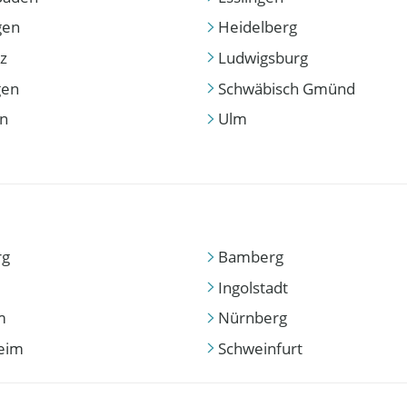
gen
Heidelberg
z
Ludwigsburg
gen
Schwäbisch Gmünd
en
Ulm
rg
Bamberg
Ingolstadt
m
Nürnberg
eim
Schweinfurt