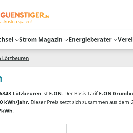
chsel
Strom Magazin
Energieberater
Vere
n
Lötzbeuren
n
6843 Lötzbeuren
ist
E.ON
. Der Basis Tarif
E.ON Grundv
0 kWh/Jahr.
Dieser Preis setzt sich zusammen aus dem 
t/kWh
.