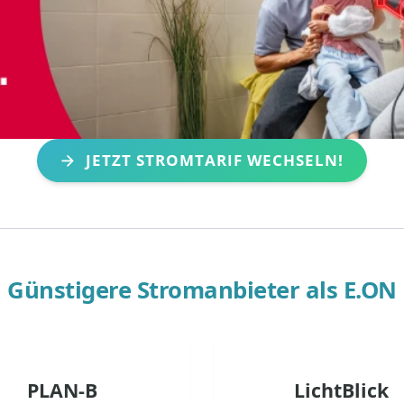
JETZT STROMTARIF WECHSELN!
Günstigere Stromanbieter als
E.ON
PLAN-B
LichtBlick