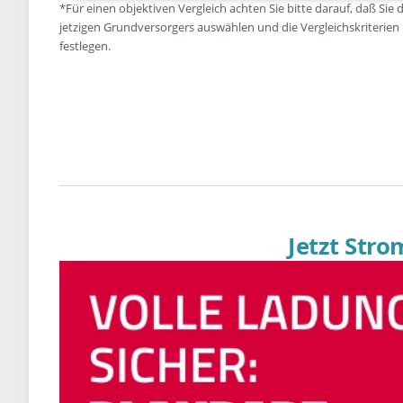
*Für einen objektiven Vergleich achten Sie bitte darauf, daß Sie 
jetzigen Grundversorgers auswählen und die Vergleichskriterien
festlegen.
Jetzt Str