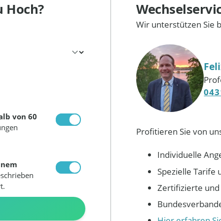
u Hoch?
Wechselservi
Wir unterstützen Sie 
Fel
Prof
043
alb von 60
ungen
Profitieren Sie von un
Individuelle Ang
inem
Spezielle Tarif
eschrieben
t.
Zertifizierte un
Bundesverbandes
N
Hier erfahren S