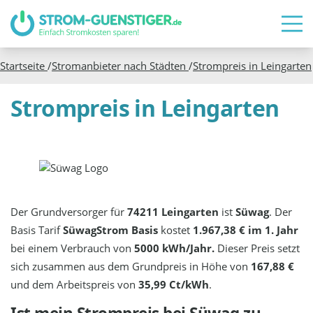
Startseite
/
Stromanbieter nach Städten
/
Strompreis in
Leingarten
Strompreis in Leingarten
Der Grundversorger für
74211 Leingarten
ist
Süwag
. Der
Basis Tarif
SüwagStrom Basis
kostet
1.967,38 € im 1. Jahr
bei einem Verbrauch von
5000 kWh/Jahr.
Dieser Preis setzt
sich zusammen aus dem Grundpreis in Höhe von
167,88 €
und dem Arbeitspreis von
35,99 Ct/kWh
.