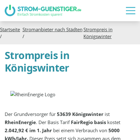
Startseite
Stromanbieter nach Städten
Strompreis in
/
/
Königswinter
Strompreis in
Königswinter
Der Grundversorger für
53639 Königswinter
ist
RheinEnergie
. Der Basis Tarif
FairRegio basis
kostet
2.042,92 € im 1. Jahr
bei einem Verbrauch von
5000
kWh/Jahr.
Dieser Preis setzt sich zusammen aus dem