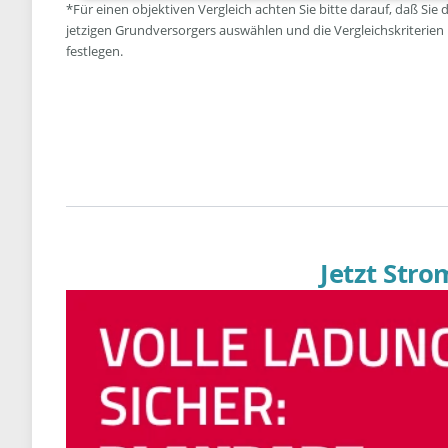
*Für einen objektiven Vergleich achten Sie bitte darauf, daß Sie 
jetzigen Grundversorgers auswählen und die Vergleichskriterien
festlegen.
Jetzt Str