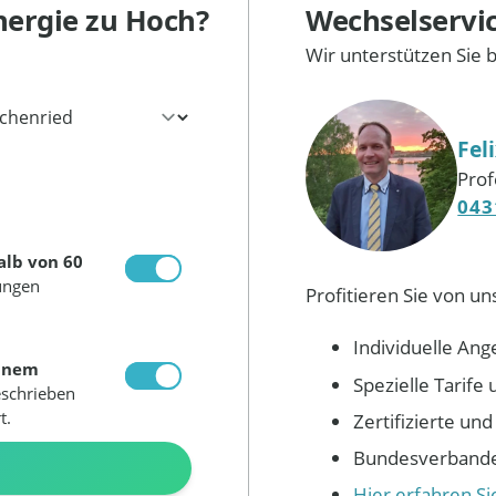
nergie
zu Hoch?
Wechselservi
Wir unterstützen Sie 
Fel
Prof
043
alb von 60
ungen
Profitieren Sie von un
Individuelle Ang
inem
Spezielle Tarif
eschrieben
t.
Zertifizierte un
Bundesverbandes
N
Hier erfahren S