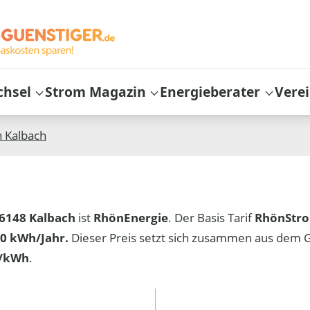
chsel
Strom Magazin
Energieberater
Vere
n
Kalbach
6148 Kalbach
ist
RhönEnergie
. Der Basis Tarif
RhönStr
0 kWh/Jahr.
Dieser Preis setzt sich zusammen aus dem 
t/kWh
.