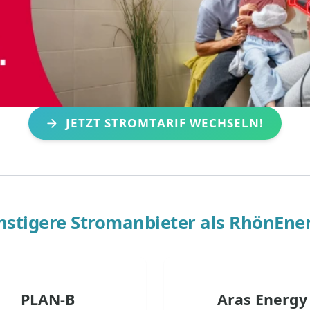
JETZT STROMTARIF WECHSELN!
stigere Stromanbieter als
RhönEner
PLAN-B
Aras Energy