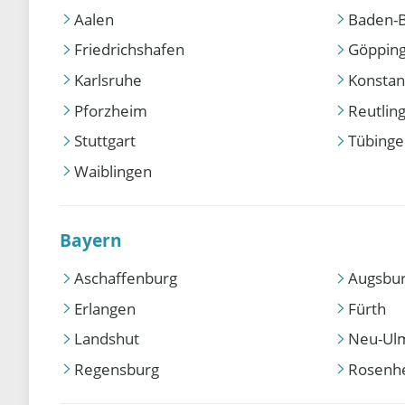
Aalen
Baden-
Friedrichshafen
Göppin
Karlsruhe
Konstan
Pforzheim
Reutlin
Stuttgart
Tübing
Waiblingen
Bayern
Aschaffenburg
Augsbu
Erlangen
Fürth
Landshut
Neu-Ul
Regensburg
Rosenh