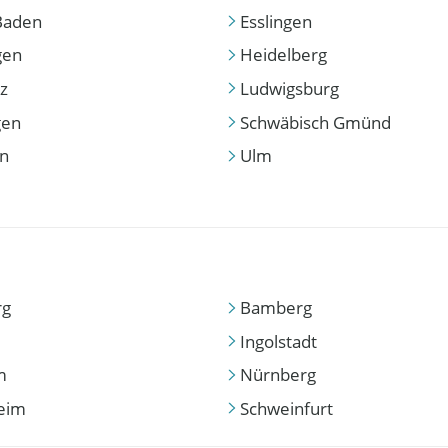
Baden
Esslingen
gen
Heidelberg
z
Ludwigsburg
gen
Schwäbisch Gmünd
en
Ulm
rg
Bamberg
Ingolstadt
m
Nürnberg
eim
Schweinfurt