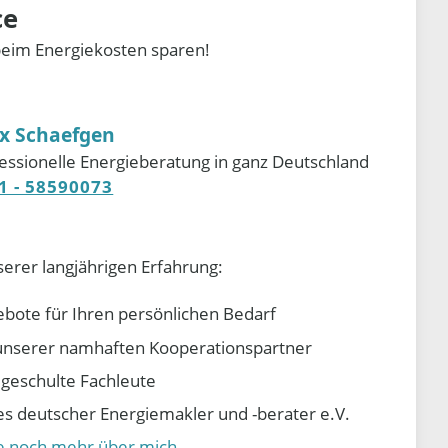
ce
beim Energiekosten sparen!
ix Schaefgen
essionelle Energieberatung in ganz Deutschland
1 - 58590073
serer langjährigen Erfahrung:
ebote für Ihren persönlichen Bedarf
e unserer namhaften Kooperationspartner
d geschulte Fachleute
 deutscher Energiemakler und -berater e.V.
ie noch mehr über mich