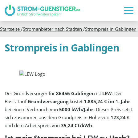
Startseite
/
Stromanbieter nach Städten
/
Strompreis in
Gablingen
Strompreis in Gablingen
Der Grundversorger für
86456 Gablingen
ist
LEW
. Der
Basis Tarif
Grundversorgung
kostet
1.885,24 € im 1. Jahr
bei einem Verbrauch von
5000 kWh/Jahr.
Dieser Preis setzt
sich zusammen aus dem Grundpreis in Höhe von
123,24 €
und dem Arbeitspreis von
35,24 Ct/kWh
.