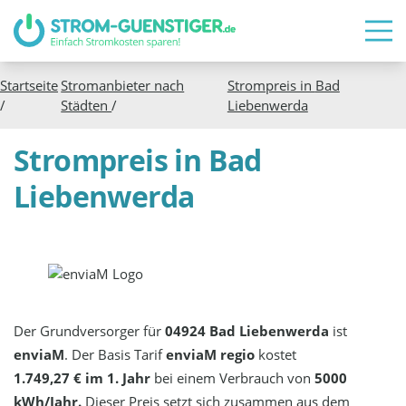
Startseite
Stromanbieter nach
Strompreis in
Bad
/
Städten
/
Liebenwerda
Strompreis in Bad
Liebenwerda
Der Grundversorger für
04924 Bad Liebenwerda
ist
enviaM
. Der Basis Tarif
enviaM regio
kostet
1.749,27 € im 1. Jahr
bei einem Verbrauch von
5000
kWh/Jahr.
Dieser Preis setzt sich zusammen aus dem