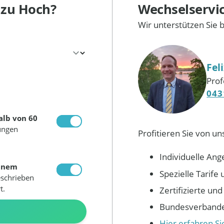
g
zu Hoch?
Wechselservi
Wir unterstützen Sie 
Fel
Prof
043
alb von 60
ungen
Profitieren Sie von un
Individuelle Ang
inem
Spezielle Tarif
eschrieben
t.
Zertifizierte un
Bundesverbandes
N
Hier erfahren S