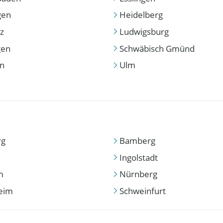
gen
Heidelberg
z
Ludwigsburg
gen
Schwäbisch Gmünd
en
Ulm
rg
Bamberg
Ingolstadt
m
Nürnberg
eim
Schweinfurt