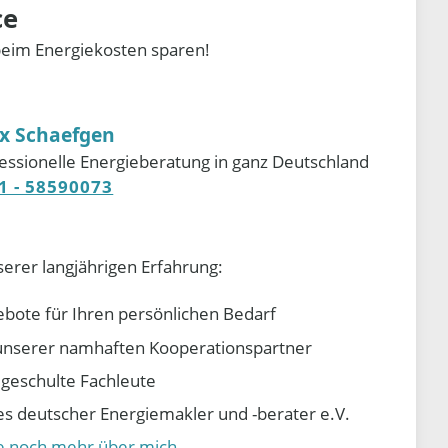
ce
beim Energiekosten sparen!
ix Schaefgen
essionelle Energieberatung in ganz Deutschland
1 - 58590073
serer langjährigen Erfahrung:
ebote für Ihren persönlichen Bedarf
e unserer namhaften Kooperationspartner
d geschulte Fachleute
 deutscher Energiemakler und -berater e.V.
ie noch mehr über mich