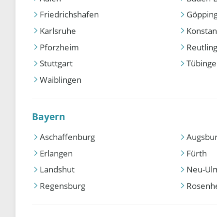
Friedrichshafen
Göppin
Karlsruhe
Konstan
Pforzheim
Reutlin
Stuttgart
Tübing
Waiblingen
Bayern
Aschaffenburg
Augsbu
Erlangen
Fürth
Landshut
Neu-Ul
Regensburg
Rosenh