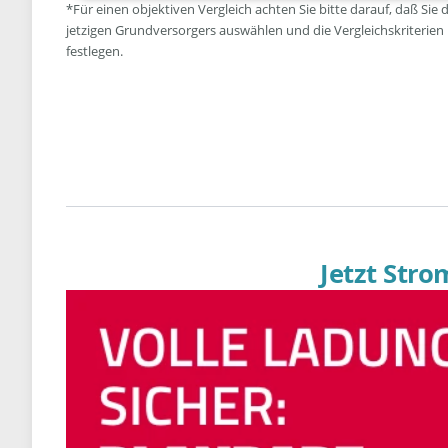
*Für einen objektiven Vergleich achten Sie bitte darauf, daß Sie 
jetzigen Grundversorgers auswählen und die Vergleichskriterien
festlegen.
Jetzt Str