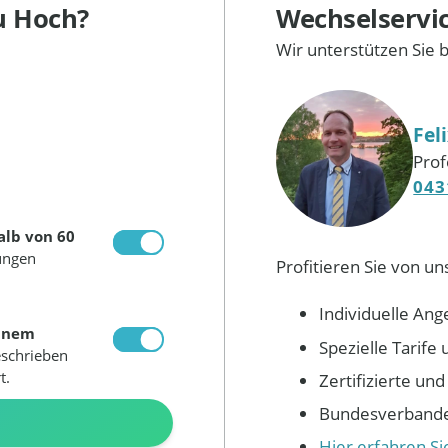
u Hoch?
Wechselservi
Wir unterstützen Sie 
Fel
Prof
043
alb von 60
ungen
Profitieren Sie von un
Individuelle Ang
inem
Spezielle Tarif
eschrieben
t.
Zertifizierte un
Bundesverbandes
N
Hier erfahren S