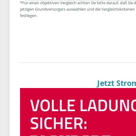
*Für einen objektiven Vergleich achten Sie bitte darauf, daß Sie 
jetzigen Grundversorgers auswählen und die Vergleichskriterien
festlegen.
Jetzt Str