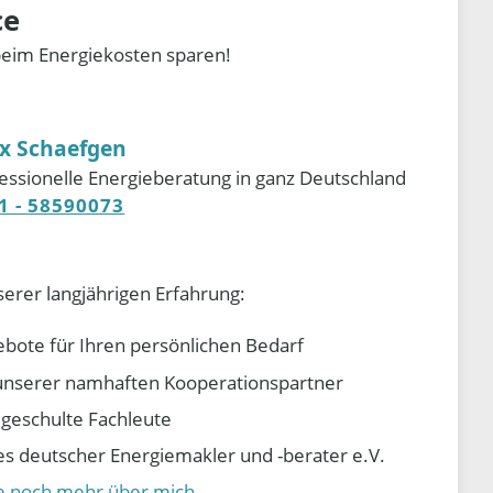
ce
beim Energiekosten sparen!
ix Schaefgen
essionelle Energieberatung in ganz Deutschland
1 - 58590073
serer langjährigen Erfahrung:
ebote für Ihren persönlichen Bedarf
e unserer namhaften Kooperationspartner
d geschulte Fachleute
 deutscher Energiemakler und -berater e.V.
ie noch mehr über mich