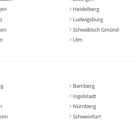
gen
Heidelberg
z
Ludwigsburg
gen
Schwäbisch Gmünd
en
Ulm
rg
Bamberg
Ingolstadt
m
Nürnberg
eim
Schweinfurt