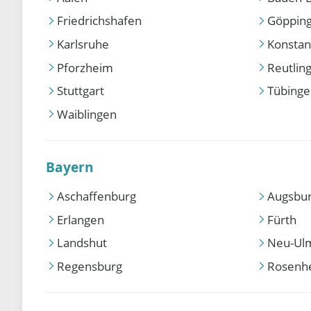
Friedrichshafen
Göppin
Karlsruhe
Konstan
Pforzheim
Reutlin
Stuttgart
Tübing
Waiblingen
Bayern
Aschaffenburg
Augsbu
Erlangen
Fürth
Landshut
Neu-Ul
Regensburg
Rosenh