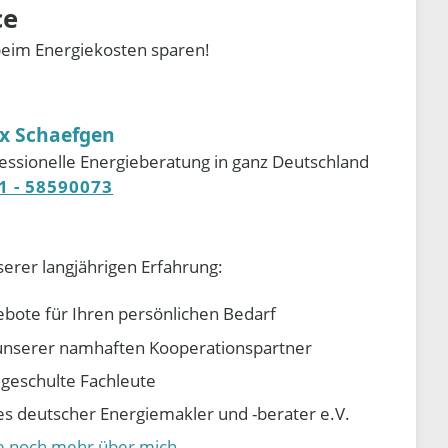
ce
beim Energiekosten sparen!
ix Schaefgen
essionelle Energieberatung in ganz Deutschland
1 - 58590073
serer langjährigen Erfahrung:
ebote für Ihren persönlichen Bedarf
e unserer namhaften Kooperationspartner
d geschulte Fachleute
 deutscher Energiemakler und -berater e.V.
ie noch mehr über mich