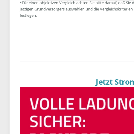
*Für einen objektiven Vergleich achten Sie bitte darauf, daß Sie 
jetzigen Grundversorgers auswählen und die Vergleichskriterien
festlegen.
Jetzt Str