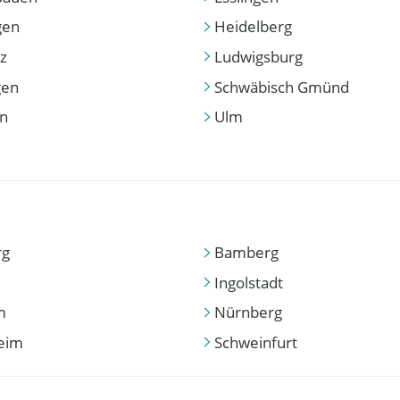
gen
Heidelberg
z
Ludwigsburg
gen
Schwäbisch Gmünd
en
Ulm
rg
Bamberg
Ingolstadt
m
Nürnberg
eim
Schweinfurt