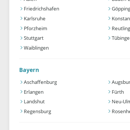
Friedrichshafen
Göppin
Karlsruhe
Konstan
Pforzheim
Reutlin
Stuttgart
Tübing
Waiblingen
Bayern
Aschaffenburg
Augsbu
Erlangen
Fürth
Landshut
Neu-Ul
Regensburg
Rosenh