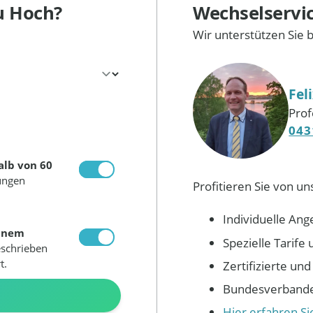
u Hoch?
Wechselservi
Wir unterstützen Sie 
Fel
Prof
043
alb von 60
ungen
Profitieren Sie von un
Individuelle Ang
inem
Spezielle Tarif
eschrieben
t.
Zertifizierte un
Bundesverbandes
N
Hier erfahren S