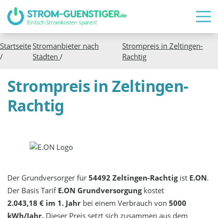
Startseite
Stromanbieter nach
Strompreis in
Zeltingen-
/
Städten
/
Rachtig
Strompreis in Zeltingen-
Rachtig
Der Grundversorger für
54492 Zeltingen-Rachtig
ist
E.ON
.
Der Basis Tarif
E.ON Grundversorgung
kostet
2.043,18 € im 1. Jahr
bei einem Verbrauch von
5000
kWh/Jahr.
Dieser Preis setzt sich zusammen aus dem