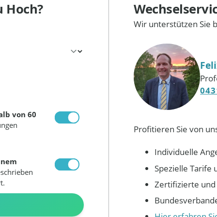
u Hoch?
Wechselservi
Wir unterstützen Sie 
Fel
Prof
043
alb von 60
ungen
Profitieren Sie von un
Individuelle Ang
inem
Spezielle Tarif
eschrieben
t.
Zertifizierte un
Bundesverbandes
N
Hier erfahren S