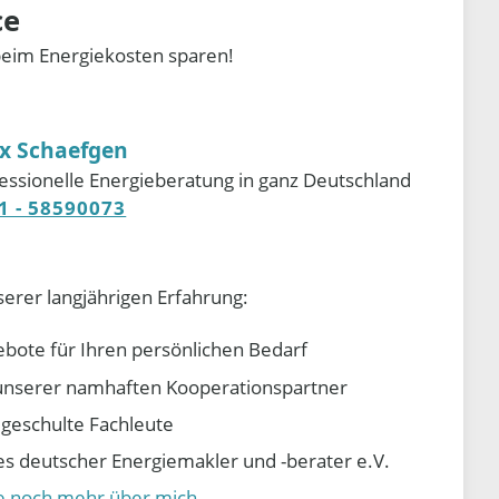
ce
beim Energiekosten sparen!
ix Schaefgen
essionelle Energieberatung in ganz Deutschland
1 - 58590073
serer langjährigen Erfahrung:
ebote für Ihren persönlichen Bedarf
e unserer namhaften Kooperationspartner
d geschulte Fachleute
 deutscher Energiemakler und -berater e.V.
ie noch mehr über mich