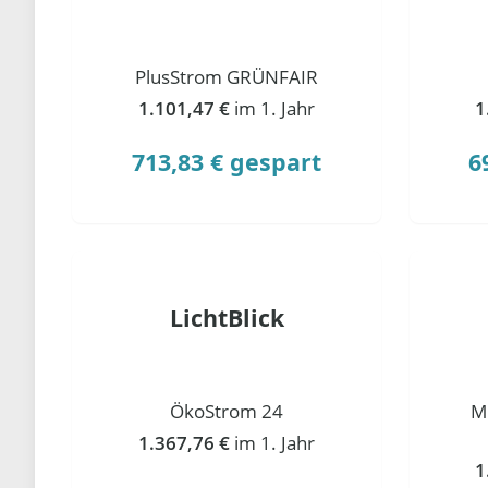
PlusStrom GRÜNFAIR
1.101,47 €
im 1. Jahr
1
713,83 € gespart
6
LichtBlick
ÖkoStrom 24
M
1.367,76 €
im 1. Jahr
1