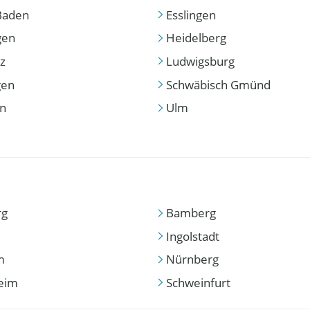
Baden
Esslingen
gen
Heidelberg
z
Ludwigsburg
gen
Schwäbisch Gmünd
en
Ulm
rg
Bamberg
Ingolstadt
m
Nürnberg
eim
Schweinfurt