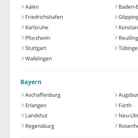
Aalen
Baden-
Friedrichshafen
Göppin
Karlsruhe
Konstan
Pforzheim
Reutlin
Stuttgart
Tübing
Waiblingen
Bayern
Aschaffenburg
Augsbu
Erlangen
Fürth
Landshut
Neu-Ul
Regensburg
Rosenh