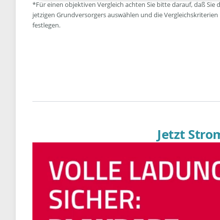
*Für einen objektiven Vergleich achten Sie bitte darauf, daß Sie 
jetzigen Grundversorgers auswählen und die Vergleichskriterien
festlegen.
Jetzt Str