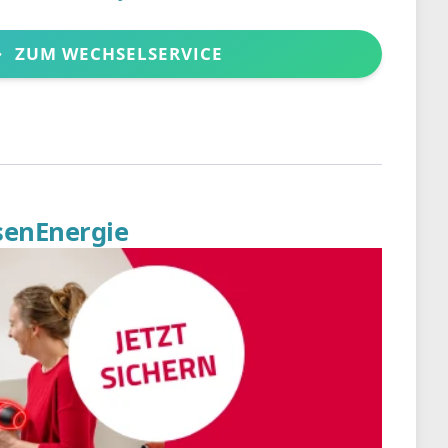
ZUM WECHSELSERVICE
senEnergie