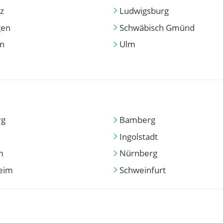
z
Ludwigsburg
gen
Schwäbisch Gmünd
en
Ulm
rg
Bamberg
Ingolstadt
m
Nürnberg
eim
Schweinfurt