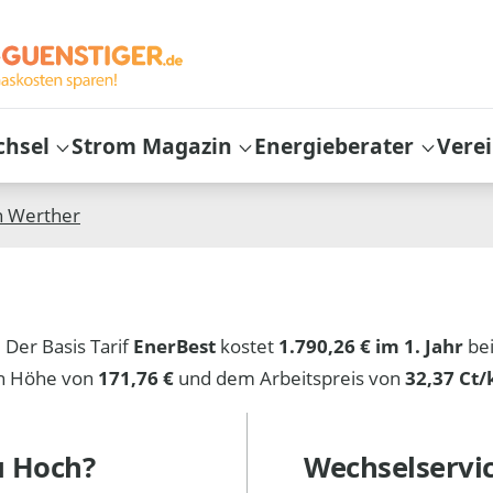
chsel
Strom Magazin
Energieberater
Vere
n
Werther
. Der Basis Tarif
EnerBest
kostet
1.790,26 € im 1. Jahr
bei
in Höhe von
171,76 €
und dem Arbeitspreis von
32,37 Ct
u Hoch?
Wechselservi