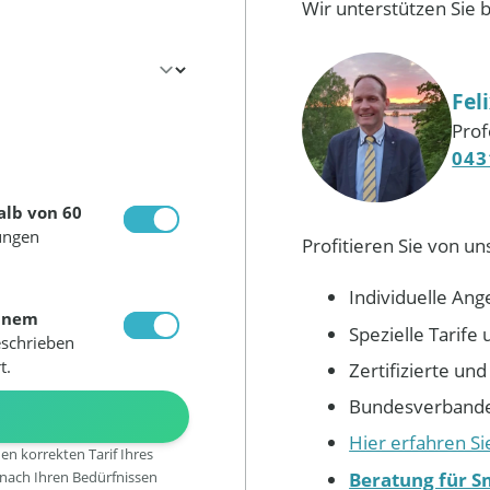
Wir unterstützen Sie 
Fel
Prof
043
alb von 60
ungen
Profitieren Sie von un
Individuelle Ang
inem
Spezielle Tarif
eschrieben
t.
Zertifizierte un
Bundesverbandes
N
Hier erfahren S
den korrekten Tarif Ihres
Beratung für S
 nach Ihren Bedürfnissen