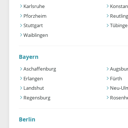
Karlsruhe
Konstan
Pforzheim
Reutlin
Stuttgart
Tübing
Waiblingen
Bayern
Aschaffenburg
Augsbu
Erlangen
Fürth
Landshut
Neu-Ul
Regensburg
Rosenh
Berlin