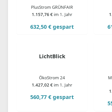
PlusStrom GRÜNFAIR
1.157,76 €
im 1. Jahr
1
632,50 € gespart
6
LichtBlick
ÖkoStrom 24
M
1.427,02 €
im 1. Jahr
1
560,77 € gespart
5