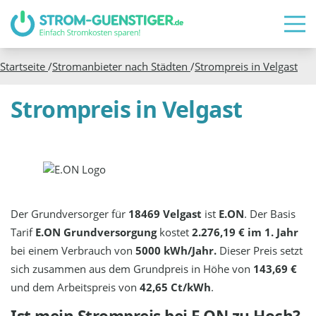
Startseite
/
Stromanbieter nach Städten
/
Strompreis in
Velgast
Strompreis in Velgast
Der Grundversorger für
18469 Velgast
ist
E.ON
. Der Basis
Tarif
E.ON Grundversorgung
kostet
2.276,19 € im 1. Jahr
bei einem Verbrauch von
5000 kWh/Jahr.
Dieser Preis setzt
sich zusammen aus dem Grundpreis in Höhe von
143,69 €
und dem Arbeitspreis von
42,65 Ct/kWh
.