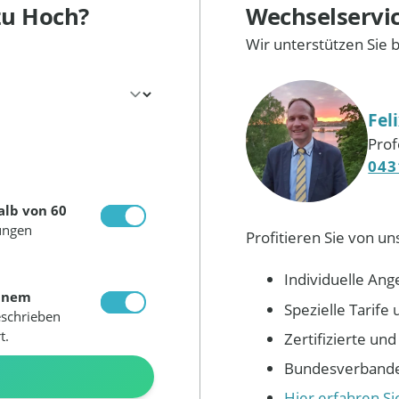
zu Hoch?
Wechselservi
Wir unterstützen Sie 
Fel
Prof
043
alb von 60
ungen
Profitieren Sie von un
Individuelle Ang
inem
Spezielle Tarif
eschrieben
t.
Zertifizierte un
Bundesverbandes
N
Hier erfahren S