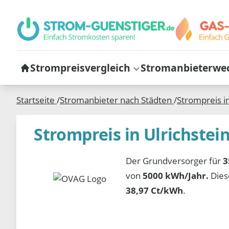
Strompreisvergleich
Stromanbieterwe
Startseite
/
Stromanbieter nach Städten
/
Strompreis i
Strompreis in Ulrichstei
Der Grundversorger für
3
von
5000 kWh/Jahr.
Dies
38,97 Ct/kWh
.