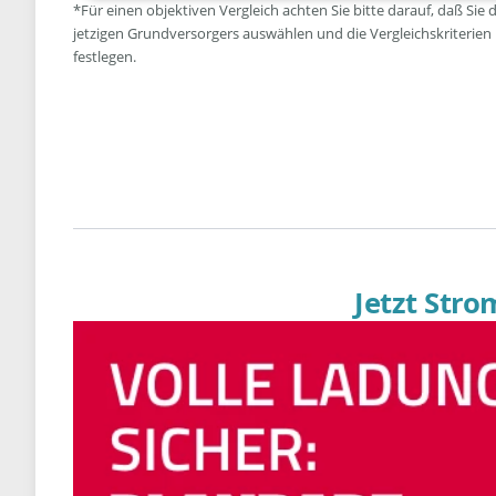
*Für einen objektiven Vergleich achten Sie bitte darauf, daß Sie 
jetzigen Grundversorgers auswählen und die Vergleichskriterien
festlegen.
Jetzt Str