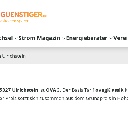
chsel
Strom Magazin
Energieberater
Vere
n
Ulrichstein
n
5327 Ulrichstein
ist
OVAG
. Der Basis Tarif
ovagKlassik
k
er Preis setzt sich zusammen aus dem Grundpreis in Hö