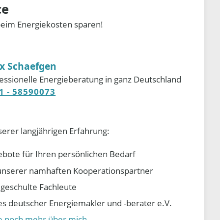
ce
beim Energiekosten sparen!
ix Schaefgen
essionelle Energieberatung in ganz Deutschland
1 - 58590073
serer langjährigen Erfahrung:
ebote für Ihren persönlichen Bedarf
e unserer namhaften Kooperationspartner
d geschulte Fachleute
 deutscher Energiemakler und -berater e.V.
ie noch mehr über mich