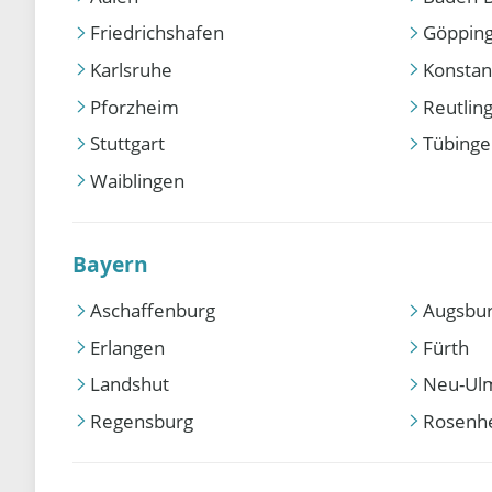
Friedrichshafen
Göppin
Karlsruhe
Konstan
Pforzheim
Reutlin
Stuttgart
Tübing
Waiblingen
Bayern
Aschaffenburg
Augsbu
Erlangen
Fürth
Landshut
Neu-Ul
Regensburg
Rosenh