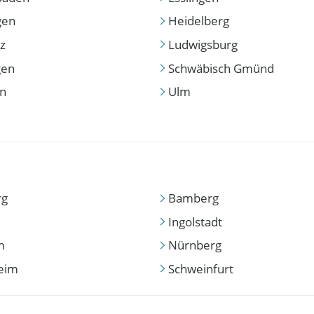
gen
Heidelberg
z
Ludwigsburg
gen
Schwäbisch Gmünd
en
Ulm
rg
Bamberg
Ingolstadt
m
Nürnberg
eim
Schweinfurt