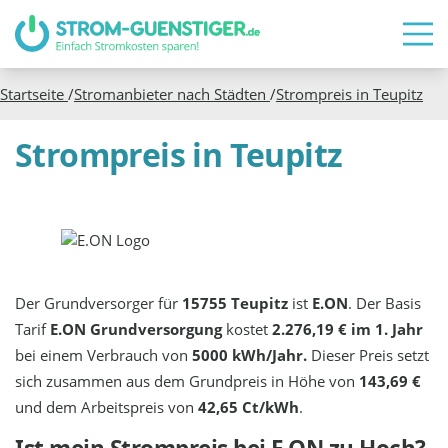
Startseite
/
Stromanbieter nach Städten
/
Strompreis in
Teupitz
Strompreis in Teupitz
Der Grundversorger für
15755 Teupitz
ist
E.ON
. Der Basis
Tarif
E.ON Grundversorgung
kostet
2.276,19 € im 1. Jahr
bei einem Verbrauch von
5000 kWh/Jahr.
Dieser Preis setzt
sich zusammen aus dem Grundpreis in Höhe von
143,69 €
und dem Arbeitspreis von
42,65 Ct/kWh
.