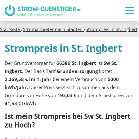
Startseite
/
Stromanbieter nach Städten
/
Strompreis in
St. Ingbert
Strompreis in St. Ingbert
Der Grundversorger für
66386 St. Ingbert
ist
Sw St.
Ingbert
. Der Basis Tarif
Grundversorgung
kostet
2.269,58 € im 1. Jahr
bei einem Verbrauch von
5000
kWh/Jahr.
Dieser Preis setzt sich zusammen aus dem
Grundpreis in Höhe von
193,03 €
und dem Arbeitspreis von
41,53 Ct/kWh
.
Ist mein Strompreis bei
Sw St. Ingbert
zu Hoch?