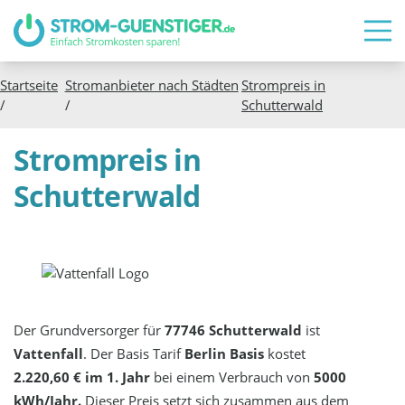
Startseite
Stromanbieter nach Städten
Strompreis in
/
/
Schutterwald
Strompreis in
Schutterwald
Der Grundversorger für
77746 Schutterwald
ist
Vattenfall
. Der Basis Tarif
Berlin Basis
kostet
2.220,60 € im 1. Jahr
bei einem Verbrauch von
5000
kWh/Jahr.
Dieser Preis setzt sich zusammen aus dem