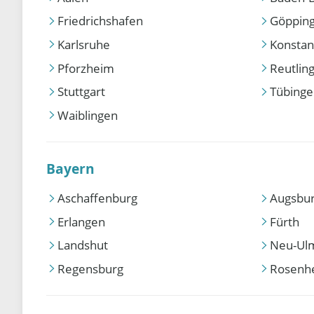
Friedrichshafen
Göppin
Karlsruhe
Konstan
Pforzheim
Reutlin
Stuttgart
Tübing
Waiblingen
Bayern
Aschaffenburg
Augsbu
Erlangen
Fürth
Landshut
Neu-Ul
Regensburg
Rosenh