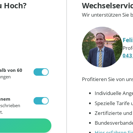
u Hoch?
Wechselservi
Wir unterstützen Sie 
Fel
Prof
043
alb von 60
ungen
Profitieren Sie von un
Individuelle Ang
inem
Spezielle Tarif
eschrieben
t.
Zertifizierte un
Bundesverbandes
N
Hier erfahren S