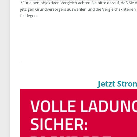
*Für einen objektiven Vergleich achten Sie bitte darauf, daß Sie 
jetzigen Grundversorgers auswählen und die Vergleichskriterien
festlegen.
Jetzt Str