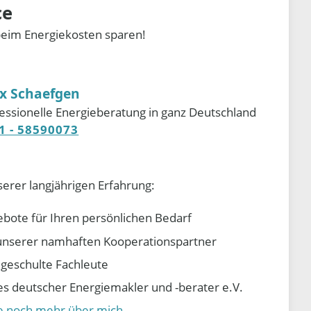
ce
beim Energiekosten sparen!
ix Schaefgen
essionelle Energieberatung in ganz Deutschland
1 - 58590073
serer langjährigen Erfahrung:
ebote für Ihren persönlichen Bedarf
e unserer namhaften Kooperationspartner
d geschulte Fachleute
 deutscher Energiemakler und -berater e.V.
ie noch mehr über mich