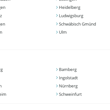
gen
Heidelberg
z
Ludwigsburg
gen
Schwäbisch Gmünd
en
Ulm
rg
Bamberg
Ingolstadt
m
Nürnberg
eim
Schweinfurt