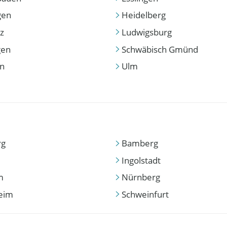
gen
Heidelberg
z
Ludwigsburg
gen
Schwäbisch Gmünd
en
Ulm
rg
Bamberg
Ingolstadt
m
Nürnberg
eim
Schweinfurt