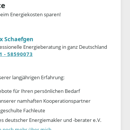
ce
beim Energiekosten sparen!
ix Schaefgen
essionelle Energieberatung in ganz Deutschland
1 - 58590073
serer langjährigen Erfahrung:
ebote für Ihren persönlichen Bedarf
e unserer namhaften Kooperationspartner
d geschulte Fachleute
 deutscher Energiemakler und -berater e.V.
ie noch mehr über mich