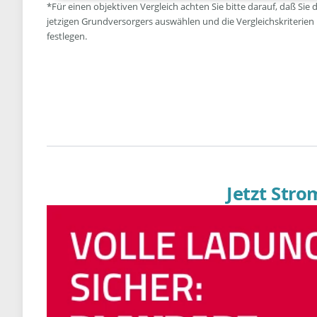
*Für einen objektiven Vergleich achten Sie bitte darauf, daß Sie 
jetzigen Grundversorgers auswählen und die Vergleichskriterien
festlegen.
Jetzt Str