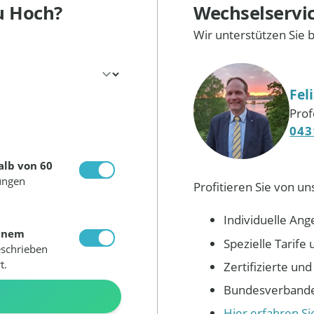
u Hoch?
Wechselservi
Wir unterstützen Sie 
Fel
Prof
043
alb von 60
ungen
Profitieren Sie von un
Individuelle Ang
inem
Spezielle Tarif
eschrieben
t.
Zertifizierte un
Bundesverbandes
N
Hier erfahren S