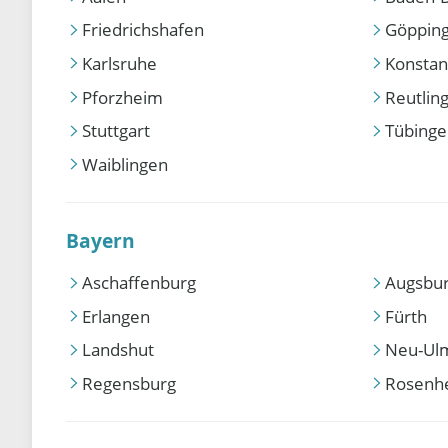
Friedrichshafen
Göppin
Karlsruhe
Konstan
Pforzheim
Reutlin
Stuttgart
Tübing
Waiblingen
Bayern
Aschaffenburg
Augsbu
Erlangen
Fürth
Landshut
Neu-Ul
Regensburg
Rosenh