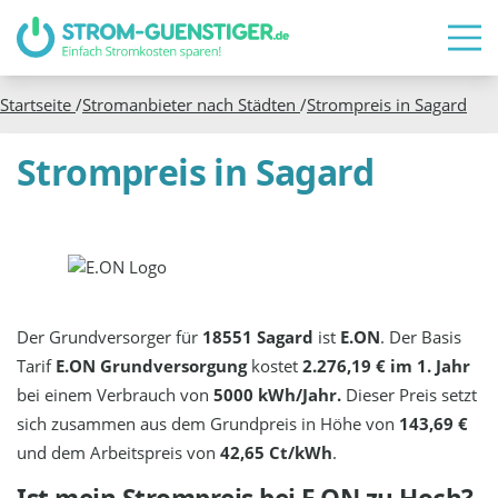
Startseite
/
Stromanbieter nach Städten
/
Strompreis in
Sagard
Strompreis in Sagard
Der Grundversorger für
18551 Sagard
ist
E.ON
. Der Basis
Tarif
E.ON Grundversorgung
kostet
2.276,19 € im 1. Jahr
bei einem Verbrauch von
5000 kWh/Jahr.
Dieser Preis setzt
sich zusammen aus dem Grundpreis in Höhe von
143,69 €
und dem Arbeitspreis von
42,65 Ct/kWh
.