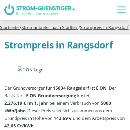
Startseite
/
Stromanbieter nach Städten
/
Strompreis in
Rangsdorf
Strompreis in Rangsdorf
Der Grundversorger für
15834 Rangsdorf
ist
E.ON
. Der
Basis Tarif
E.ON Grundversorgung
kostet
2.276,19 € im 1. Jahr
bei einem Verbrauch von
5000
kWh/Jahr.
Dieser Preis setzt sich zusammen aus dem
Grundpreis in Höhe von
143,69 €
und dem Arbeitspreis von
42,65 Ct/kWh
.