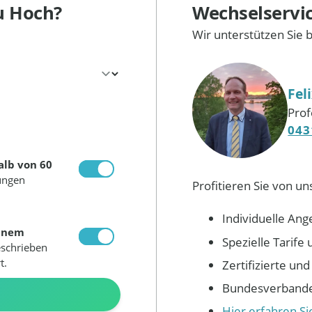
u Hoch?
Wechselservi
Wir unterstützen Sie 
Fel
Prof
043
alb von 60
ungen
Profitieren Sie von un
Individuelle Ang
inem
Spezielle Tarif
eschrieben
t.
Zertifizierte un
Bundesverbandes
N
Hier erfahren S