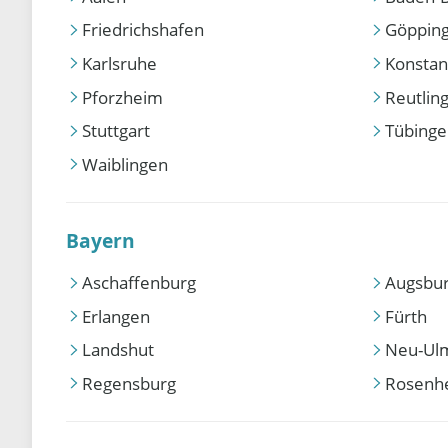
Friedrichshafen
Göppin
Karlsruhe
Konstan
Pforzheim
Reutlin
Stuttgart
Tübing
Waiblingen
Bayern
Aschaffenburg
Augsbu
Erlangen
Fürth
Landshut
Neu-Ul
Regensburg
Rosenh