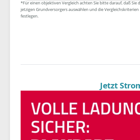
*Für einen objektiven Vergleich achten Sie bitte darauf, daß Sie 
jetzigen Grundversorgers auswählen und die Vergleichskriterien
festlegen.
Jetzt Str