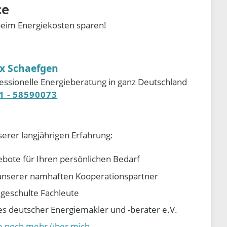
ce
beim Energiekosten sparen!
ix Schaefgen
essionelle Energieberatung in ganz Deutschland
1 - 58590073
serer langjährigen Erfahrung:
ebote für Ihren persönlichen Bedarf
e unserer namhaften Kooperationspartner
d geschulte Fachleute
 deutscher Energiemakler und -berater e.V.
ie noch mehr über mich