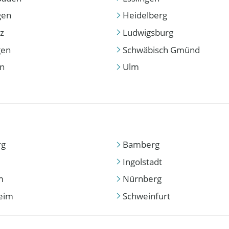
gen
Heidelberg
z
Ludwigsburg
gen
Schwäbisch Gmünd
en
Ulm
rg
Bamberg
Ingolstadt
m
Nürnberg
eim
Schweinfurt