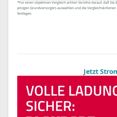
*Für einen objektiven Vergleich achten Sie bitte darauf, daß Sie 
jetzigen Grundversorgers auswählen und die Vergleichskriterien
festlegen.
Jetzt Str