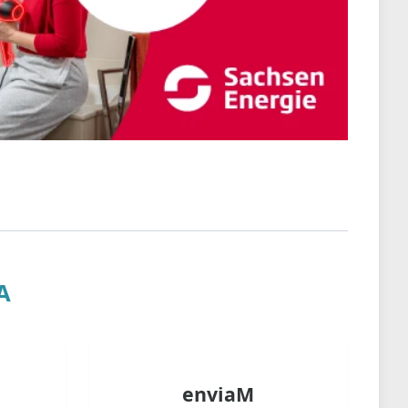
A
enviaM