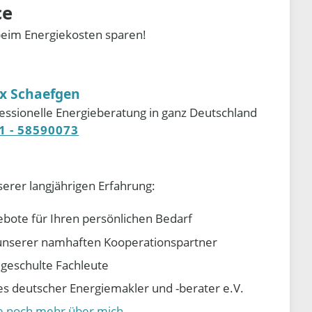
ce
beim Energiekosten sparen!
ix Schaefgen
essionelle Energieberatung in ganz Deutschland
1 - 58590073
serer langjährigen Erfahrung:
ebote für Ihren persönlichen Bedarf
e unserer namhaften Kooperationspartner
d geschulte Fachleute
 deutscher Energiemakler und -berater e.V.
ie noch mehr über mich