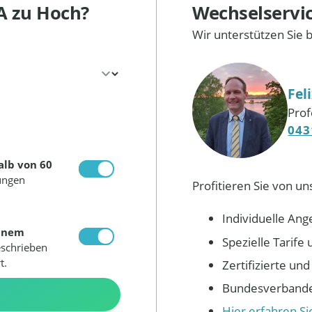
A
zu Hoch?
Wechselservi
Wir unterstützen Sie 
Fel
Prof
043
alb von 60
ungen
Profitieren Sie von un
Individuelle Ang
inem
Spezielle Tarif
eschrieben
t.
Zertifizierte un
Bundesverbandes
N
Hier erfahren S