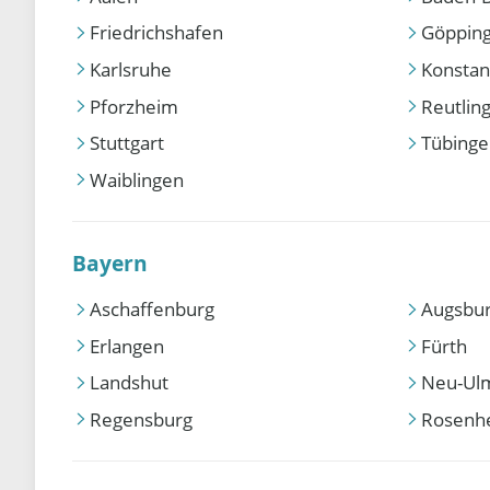
Friedrichshafen
Göppin
Karlsruhe
Konstan
Pforzheim
Reutlin
Stuttgart
Tübing
Waiblingen
Bayern
Aschaffenburg
Augsbu
Erlangen
Fürth
Landshut
Neu-Ul
Regensburg
Rosenh