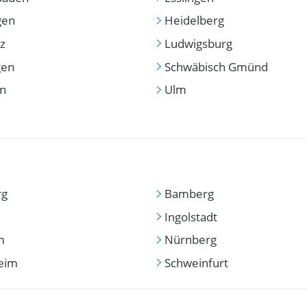
gen
Heidelberg
z
Ludwigsburg
gen
Schwäbisch Gmünd
en
Ulm
rg
Bamberg
Ingolstadt
m
Nürnberg
eim
Schweinfurt