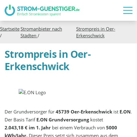
Startseite
Stromanbieter nach
Strompreis in
Oer-
/
Städten
/
Erkenschwick
Strompreis in Oer-
Erkenschwick
Der Grundversorger für
45739 Oer-Erkenschwick
ist
E.ON
.
Der Basis Tarif
E.ON Grundversorgung
kostet
2.043,18 € im 1. Jahr
bei einem Verbrauch von
5000
kWh/Jahr.
Dieser Preis setzt sich zusammen aus dem