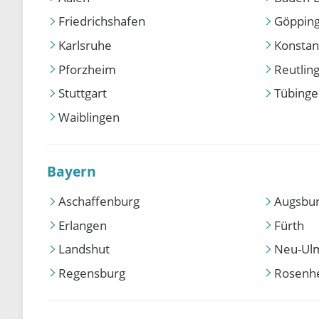
Friedrichshafen
Göppin
Karlsruhe
Konstan
Pforzheim
Reutlin
Stuttgart
Tübing
Waiblingen
Bayern
Aschaffenburg
Augsbu
Erlangen
Fürth
Landshut
Neu-Ul
Regensburg
Rosenh