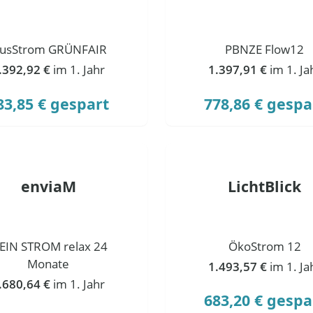
lusStrom GRÜNFAIR
PBNZE Flow12
.392,92 €
im 1. Jahr
1.397,91 €
im 1. Ja
83,85 € gespart
778,86 € gespa
enviaM
LichtBlick
EIN STROM relax 24
ÖkoStrom 12
Monate
1.493,57 €
im 1. Ja
.680,64 €
im 1. Jahr
683,20 € gespa