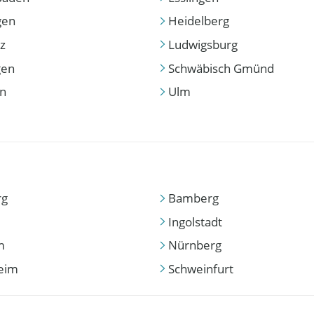
gen
Heidelberg
z
Ludwigsburg
gen
Schwäbisch Gmünd
en
Ulm
rg
Bamberg
Ingolstadt
m
Nürnberg
eim
Schweinfurt