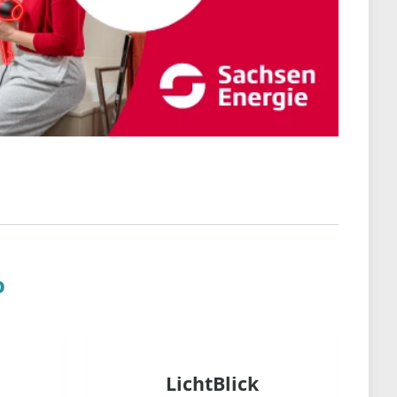
o
LichtBlick