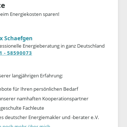
ce
beim Energiekosten sparen!
ix Schaefgen
essionelle Energieberatung in ganz Deutschland
1 - 58590073
serer langjährigen Erfahrung:
ebote für Ihren persönlichen Bedarf
e unserer namhaften Kooperationspartner
d geschulte Fachleute
 deutscher Energiemakler und -berater e.V.
ie noch mehr über mich