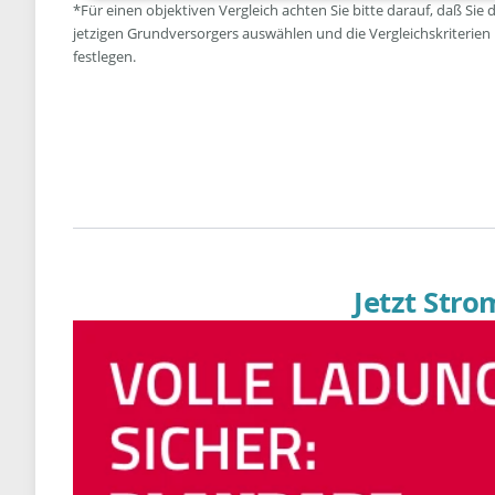
*Für einen objektiven Vergleich achten Sie bitte darauf, daß Sie 
jetzigen Grundversorgers auswählen und die Vergleichskriterien
festlegen.
Jetzt Str