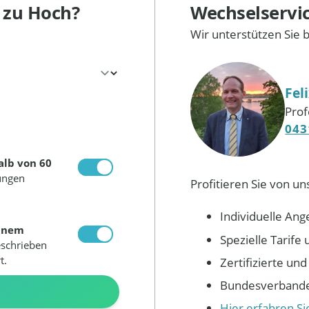
o
zu Hoch?
Wechselservi
Wir unterstützen Sie 
Fel
Prof
043
alb von 60
ungen
Profitieren Sie von un
Individuelle Ang
inem
Spezielle Tarif
eschrieben
t.
Zertifizierte un
Bundesverbandes
N
Hier erfahren S