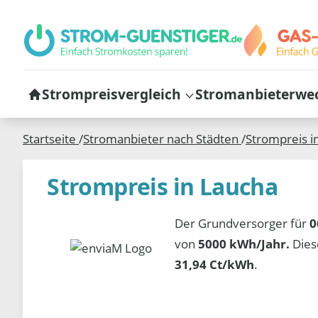
Strompreisvergleich
Stromanbieterwe
Startseite
/
Stromanbieter nach Städten
/
Strompreis i
Strompreis in Laucha
Der Grundversorger für
0
von
5000 kWh/Jahr.
Dies
31,94 Ct/kWh
.