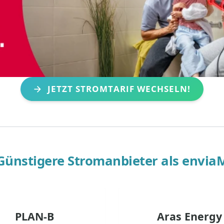
JETZT STROMTARIF WECHSELN!
Günstigere Stromanbieter als
envia
PLAN-B
Aras Energy