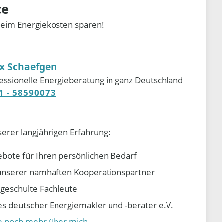
ce
beim Energiekosten sparen!
ix Schaefgen
essionelle Energieberatung in ganz Deutschland
1 - 58590073
serer langjährigen Erfahrung:
ebote für Ihren persönlichen Bedarf
e unserer namhaften Kooperationspartner
d geschulte Fachleute
 deutscher Energiemakler und -berater e.V.
ie noch mehr über mich