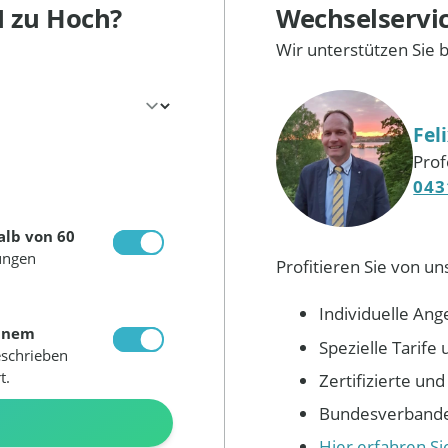
M
zu Hoch?
Wechselservi
Wir unterstützen Sie 
Fel
Prof
043
alb von 60
ungen
Profitieren Sie von un
Individuelle Ang
inem
Spezielle Tarif
eschrieben
t.
Zertifizierte un
Bundesverbandes
N
Hier erfahren S