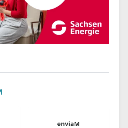
M
enviaM