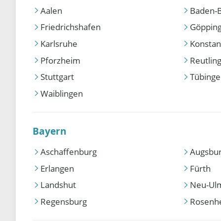
Aalen
Baden-
Friedrichshafen
Göppin
Karlsruhe
Konstan
Pforzheim
Reutlin
Stuttgart
Tübing
Waiblingen
Bayern
Aschaffenburg
Augsbu
Erlangen
Fürth
Landshut
Neu-Ul
Regensburg
Rosenh