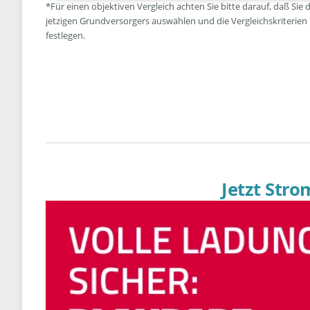
*Für einen objektiven Vergleich achten Sie bitte darauf, daß Sie 
jetzigen Grundversorgers auswählen und die Vergleichskriterien
festlegen.
Jetzt Str