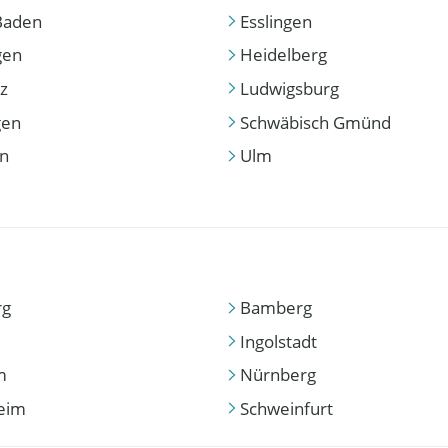
Baden
Esslingen
gen
Heidelberg
z
Ludwigsburg
gen
Schwäbisch Gmünd
en
Ulm
rg
Bamberg
Ingolstadt
m
Nürnberg
eim
Schweinfurt