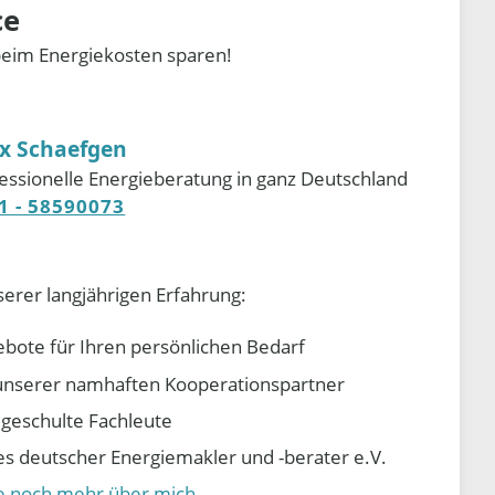
ce
beim Energiekosten sparen!
ix Schaefgen
essionelle Energieberatung in ganz Deutschland
1 - 58590073
serer langjährigen Erfahrung:
ebote für Ihren persönlichen Bedarf
e unserer namhaften Kooperationspartner
d geschulte Fachleute
 deutscher Energiemakler und -berater e.V.
ie noch mehr über mich