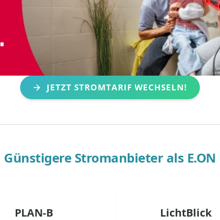
JETZT STROMTARIF WECHSELN!
Günstigere Stromanbieter als
E.ON
PLAN-B
LichtBlick