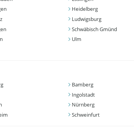
gen
Heidelberg
z
Ludwigsburg
gen
Schwäbisch Gmünd
en
Ulm
rg
Bamberg
Ingolstadt
m
Nürnberg
eim
Schweinfurt