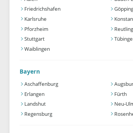
Friedrichshafen
Göppin
Karlsruhe
Konstan
Pforzheim
Reutlin
Stuttgart
Tübing
Waiblingen
Bayern
Aschaffenburg
Augsbu
Erlangen
Fürth
Landshut
Neu-Ul
Regensburg
Rosenh