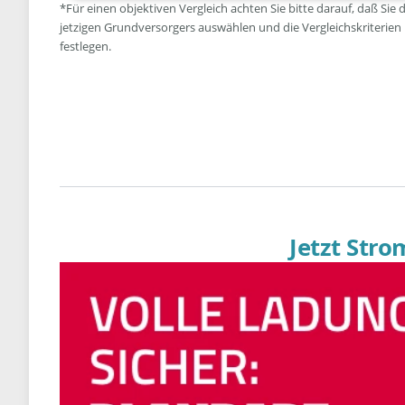
*Für einen objektiven Vergleich achten Sie bitte darauf, daß Sie 
jetzigen Grundversorgers auswählen und die Vergleichskriterien
festlegen.
Jetzt Str