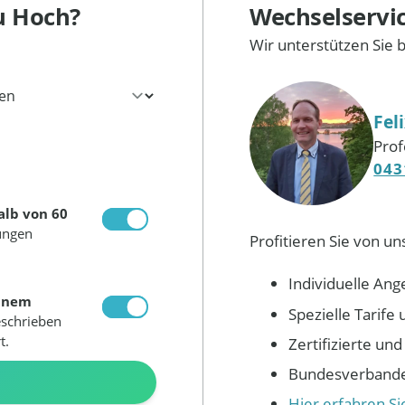
u Hoch?
Wechselservi
Wir unterstützen Sie 
Fel
Prof
043
alb von 60
ungen
Profitieren Sie von un
Individuelle Ang
inem
Spezielle Tarif
eschrieben
t.
Zertifizierte un
Bundesverbandes
N
Hier erfahren S