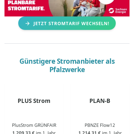
JETZT STROMTARIF WECHSELN!
Günstigere Stromanbieter als
Pfalzwerke
PLUS Strom
PLAN-B
PlusStrom GRÜNFAIR
PBNZE Flow12
1.209,33 €
im 1. Jahr
1.214,31 €
im 1. Jahr