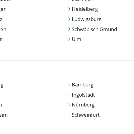
gen
Heidelberg
z
Ludwigsburg
gen
Schwäbisch Gmünd
en
Ulm
rg
Bamberg
Ingolstadt
m
Nürnberg
eim
Schweinfurt