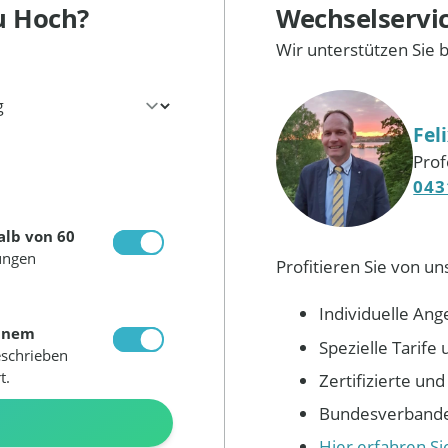
u Hoch?
Wechselservi
Wir unterstützen Sie 
Fel
Prof
043
alb von 60
ungen
Profitieren Sie von un
Individuelle Ang
inem
Spezielle Tarif
eschrieben
t.
Zertifizierte un
Bundesverbandes
N
Hier erfahren S