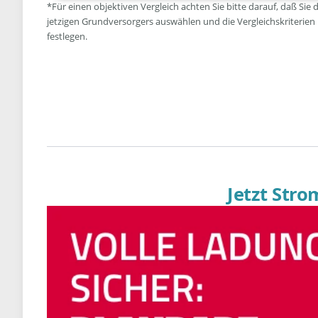
*Für einen objektiven Vergleich achten Sie bitte darauf, daß Sie 
jetzigen Grundversorgers auswählen und die Vergleichskriterien
festlegen.
Jetzt Str