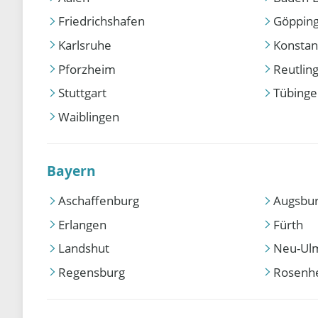
Friedrichshafen
Göppin
Karlsruhe
Konstan
Pforzheim
Reutlin
Stuttgart
Tübing
Waiblingen
Bayern
Aschaffenburg
Augsbu
Erlangen
Fürth
Landshut
Neu-Ul
Regensburg
Rosenh