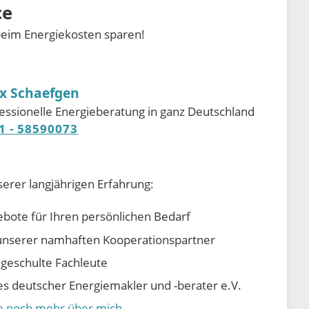
ce
beim Energiekosten sparen!
ix Schaefgen
essionelle Energieberatung in ganz Deutschland
1 - 58590073
serer langjährigen Erfahrung:
ebote für Ihren persönlichen Bedarf
e unserer namhaften Kooperationspartner
d geschulte Fachleute
 deutscher Energiemakler und -berater e.V.
ie noch mehr über mich