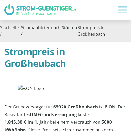
Startseite
Stromanbieter nach Städten
Strompreis in
/
/
Großheubach
Strompreis in
Großheubach
Der Grundversorger für
63920 Großheubach
ist
E.ON
. Der
Basis Tarif
E.ON Grundversorgung
kostet
1.815,30 € im 1. Jahr
bei einem Verbrauch von
5000
kWh/Jahr.
Dieser Preis setzt sich zusammen aus dem